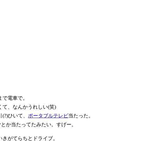
まで電車で。
て、なんかうれしい(笑)
?)ひいて、
ポータブルテレビ
当たった。
ヤとか当たってたみたい。すげー。
いきがてらちとドライブ。