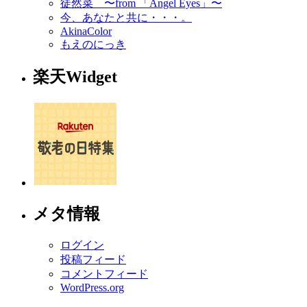
徒然菜 〜from 「Angel Eyes」〜
今、あなたと共に・・・。
AkinaColor
もえのにっき
楽天Widget
メタ情報
ログイン
投稿フィード
コメントフィード
WordPress.org