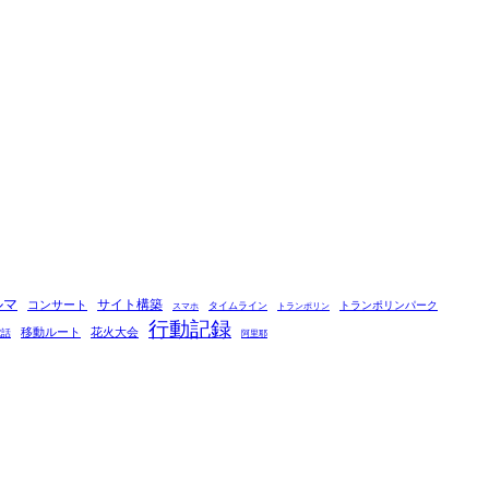
ルマ
コンサート
サイト構築
タイムライン
トランポリンパーク
スマホ
トランポリン
行動記録
移動ルート
花火大会
電話
阿里耶