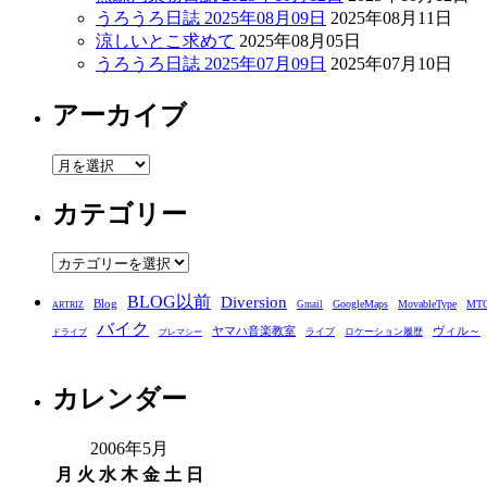
うろうろ日誌 2025年08月09日
2025年08月11日
涼しいとこ求めて
2025年08月05日
うろうろ日誌 2025年07月09日
2025年07月10日
アーカイブ
ア
ー
カテゴリー
カ
イ
ブ
カ
テ
BLOG以前
Diversion
ゴ
Blog
GoogleMaps
MovableType
MT
Gmail
ARTRIZ
バイク
リ
ヤマハ音楽教室
ヴィル～
ライブ
ロケーション履歴
ドライブ
プレマシー
ー
カレンダー
2006年5月
月
火
水
木
金
土
日