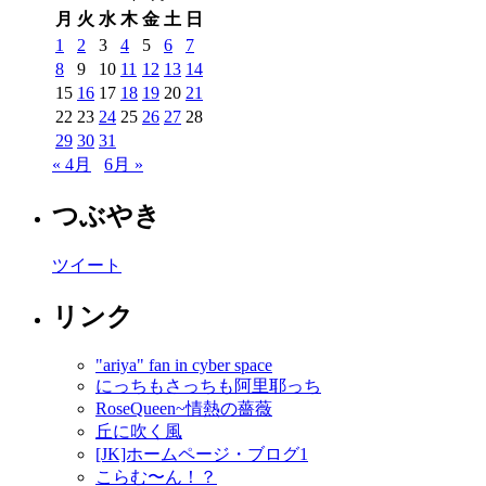
月
火
水
木
金
土
日
1
2
3
4
5
6
7
8
9
10
11
12
13
14
15
16
17
18
19
20
21
22
23
24
25
26
27
28
29
30
31
« 4月
6月 »
つぶやき
ツイート
リンク
"ariya" fan in cyber space
にっちもさっちも阿里耶っち
RoseQueen~情熱の薔薇
丘に吹く風
[JK]ホームページ・ブログ1
こらむ〜ん！？