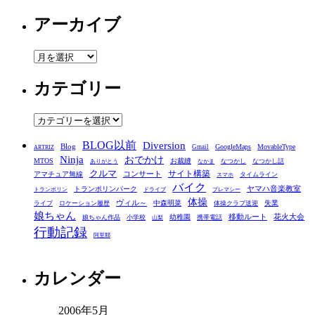
アーカイブ
ア
ー
カテゴリー
カ
イ
ブ
カ
テ
BLOG以前
Diversion
ゴ
Blog
GoogleMaps
MovableType
Gmail
ARTRIZ
Ninja
おでかけ
MTOS
お裁縫
リ
なつかし
なつかし話
ありがとう
なかま
クルマ
コンサート
サイト構築
アマチュア無線
タイムライン
スマホ
ー
バイク
ヤマハ音楽教室
トランポリンパーク
トランポリン
ドライブ
プレマシー
体操
ヴィル～
中森明菜
失業
ライブ
ロケーション履歴
体操クラブ送迎
娘ちゃん
移動ルート
花火大会
幼稚園
娘ちゃん作品
小学校
携帯電話
山梨
行動記録
阿里耶
カレンダー
2006年5月