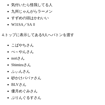
気付いたら怪我してる人
九州じゃんがらラーメン
すずめの頭はかわいい
W31SA／SAⅡ
4.トップに表示してある9人へバトンを渡す
こばやちさん
べ～やんさん
noriさん
Shimizuさん
ふぃんさん
砂かけババァさん
BLVさん
優月めぐみさん
ぷりんぐるすさん