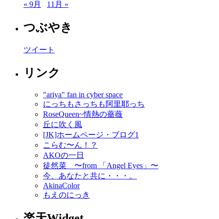
« 9月
11月 »
つぶやき
ツイート
リンク
"ariya" fan in cyber space
にっちもさっちも阿里耶っち
RoseQueen~情熱の薔薇
丘に吹く風
[JK]ホームページ・ブログ1
こらむ〜ん！？
AKOの一日
徒然菜 〜from 「Angel Eyes」〜
今、あなたと共に・・・。
AkinaColor
もえのにっき
楽天Widget