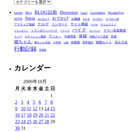
カ
テ
BLOG以前
Diversion
ゴ
Blog
GoogleMaps
MovableType
Gmail
ARTRIZ
Ninja
おでかけ
MTOS
お裁縫
リ
なつかし
なつかし話
ありがとう
なかま
クルマ
コンサート
サイト構築
アマチュア無線
タイムライン
スマホ
ー
バイク
ヤマハ音楽教室
トランポリンパーク
トランポリン
ドライブ
プレマシー
体操
ヴィル～
中森明菜
失業
ライブ
ロケーション履歴
体操クラブ送迎
娘ちゃん
移動ルート
花火大会
幼稚園
娘ちゃん作品
小学校
携帯電話
山梨
行動記録
阿里耶
カレンダー
2006年10月
月
火
水
木
金
土
日
1
2
3
4
5
6
7
8
9
10
11
12
13
14
15
16
17
18
19
20
21
22
23
24
25
26
27
28
29
30
31