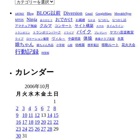
カ
テ
BLOG以前
Diversion
ゴ
Blog
GoogleMaps
MovableType
Gmail
ARTRIZ
Ninja
おでかけ
MTOS
お裁縫
リ
なつかし
なつかし話
ありがとう
なかま
クルマ
コンサート
サイト構築
アマチュア無線
タイムライン
スマホ
ー
バイク
ヤマハ音楽教室
トランポリンパーク
トランポリン
ドライブ
プレマシー
体操
ヴィル～
中森明菜
失業
ライブ
ロケーション履歴
体操クラブ送迎
娘ちゃん
移動ルート
花火大会
幼稚園
娘ちゃん作品
小学校
携帯電話
山梨
行動記録
阿里耶
カレンダー
2006年10月
月
火
水
木
金
土
日
1
2
3
4
5
6
7
8
9
10
11
12
13
14
15
16
17
18
19
20
21
22
23
24
25
26
27
28
29
30
31