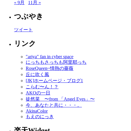
« 9月
11月 »
つぶやき
ツイート
リンク
"ariya" fan in cyber space
にっちもさっちも阿里耶っち
RoseQueen~情熱の薔薇
丘に吹く風
[JK]ホームページ・ブログ1
こらむ〜ん！？
AKOの一日
徒然菜 〜from 「Angel Eyes」〜
今、あなたと共に・・・。
AkinaColor
もえのにっき
楽天Widget