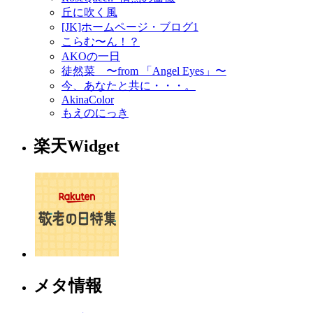
丘に吹く風
[JK]ホームページ・ブログ1
こらむ〜ん！？
AKOの一日
徒然菜 〜from 「Angel Eyes」〜
今、あなたと共に・・・。
AkinaColor
もえのにっき
楽天Widget
メタ情報