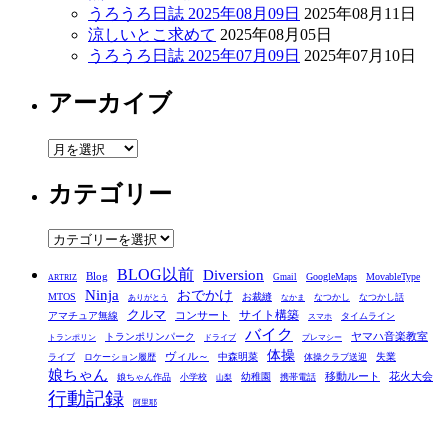
うろうろ日誌 2025年08月09日
2025年08月11日
涼しいとこ求めて
2025年08月05日
うろうろ日誌 2025年07月09日
2025年07月10日
アーカイブ
ア
ー
カテゴリー
カ
イ
ブ
カ
テ
BLOG以前
Diversion
ゴ
Blog
GoogleMaps
MovableType
Gmail
ARTRIZ
Ninja
おでかけ
MTOS
お裁縫
リ
なつかし
なつかし話
ありがとう
なかま
クルマ
コンサート
サイト構築
アマチュア無線
タイムライン
スマホ
ー
バイク
ヤマハ音楽教室
トランポリンパーク
トランポリン
ドライブ
プレマシー
体操
ヴィル～
中森明菜
失業
ライブ
ロケーション履歴
体操クラブ送迎
娘ちゃん
移動ルート
花火大会
幼稚園
娘ちゃん作品
小学校
携帯電話
山梨
行動記録
阿里耶