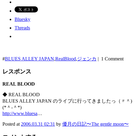
Bluesky
Threads
#
BLUES ALLEY JAPAN
,
RealBlood
,
ジェンカ
| 1 Comment
レスポンス
REAL BLOOD
◆ REAL BLOOD
BLUES ALLEY JAPAN のライブに行ってきましたっ（〃＾)
(*＾-＾*)ゞ
http://www.bluesa
…
Posted at
2006.03.31 02:31
by
優月の日記〜The gentle moon〜