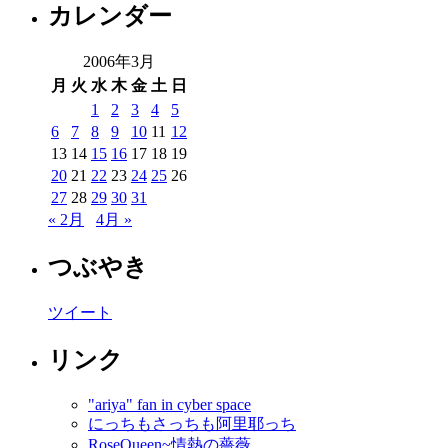
カレンダー
2006年3月
月
火
水
木
金
土
日
1
2
3
4
5
6
7
8
9
10
11
12
13
14
15
16
17
18
19
20
21
22
23
24
25
26
27
28
29
30
31
« 2月
4月 »
つぶやき
ツイート
リンク
"ariya" fan in cyber space
にっちもさっちも阿里耶っち
RoseQueen~情熱の薔薇