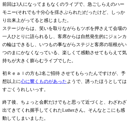
前回は3人になってまもなくのライブで、急ごしらえのハー
モニー(それでも十分心を揺さぶられた)だったけど、しっか
り出来上がってると感じました。
ステージからは、笑いを取りながらもツボを押さえて会場の
一人ひとりに語られるし、客席からは自然発生的にジェンカ
の輪はできるし、いつもの事ながらステジと客席の垣根がい
つのまにかなくなっている、楽しくて感動させてもらえて気
持ちが大きく膨らむライブでした。
初Ｒｅａｌの方も2名ご招待 させてもらったんですけが、予
想以上に
心に響くものがあった
ようで、誘ったほうとしては
すごくうれしいっす。
終了後、ちょっと会釈だけでもと思って近づくと、わざわざ
出てきてくれ握手してくれたLutherさん。そんなとこにも感
動してしまいました。