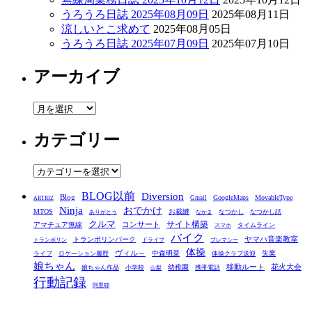
うろうろ日誌 2025年08月09日
2025年08月11日
涼しいとこ求めて
2025年08月05日
うろうろ日誌 2025年07月09日
2025年07月10日
アーカイブ
ア
ー
カテゴリー
カ
イ
ブ
カ
テ
BLOG以前
Diversion
ゴ
Blog
GoogleMaps
MovableType
Gmail
ARTRIZ
Ninja
おでかけ
MTOS
お裁縫
リ
なつかし
なつかし話
ありがとう
なかま
クルマ
コンサート
サイト構築
アマチュア無線
タイムライン
スマホ
ー
バイク
ヤマハ音楽教室
トランポリンパーク
トランポリン
ドライブ
プレマシー
体操
ヴィル～
中森明菜
失業
ライブ
ロケーション履歴
体操クラブ送迎
娘ちゃん
移動ルート
花火大会
幼稚園
娘ちゃん作品
小学校
携帯電話
山梨
行動記録
阿里耶