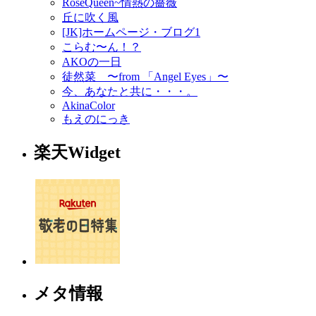
RoseQueen~情熱の薔薇
丘に吹く風
[JK]ホームページ・ブログ1
こらむ〜ん！？
AKOの一日
徒然菜 〜from 「Angel Eyes」〜
今、あなたと共に・・・。
AkinaColor
もえのにっき
楽天Widget
メタ情報