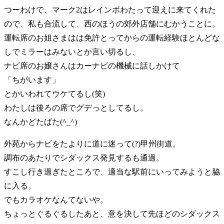
つーわけで、マーク2はレインボわたって迎えに来てくれた
ので、私も合流して、西のほうの郊外店舗にむかうことに。
運転席のお姐さまはは免許とってからの運転経験ほとんどな
しでミラーはみないとか言い切るし、
ナビ席のお嬢さんはカーナビの機械に話しかけて
「ちがいます」
とかいわれてウケてるし(笑)
わたしは後ろの席でグデっとしてるし。
なんかどたばた(^_^)
外苑からナビをたよりに道に迷って(?)甲州街道。
調布のあたりでシダックス発見するも通過。
すこし行き過ぎたところで、適当な駅前にいってみようと脇
に入る。
でもカラオケなんてないや。
ちょっとぐるぐるしたあと、意を決して先ほどのシダックス