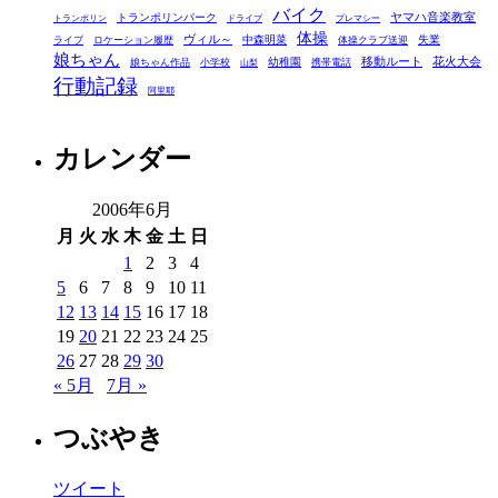
ー
バイク
ヤマハ音楽教室
トランポリンパーク
トランポリン
ドライブ
プレマシー
体操
ヴィル～
中森明菜
失業
ライブ
ロケーション履歴
体操クラブ送迎
娘ちゃん
移動ルート
花火大会
幼稚園
娘ちゃん作品
小学校
携帯電話
山梨
行動記録
阿里耶
カレンダー
2006年6月
月
火
水
木
金
土
日
1
2
3
4
5
6
7
8
9
10
11
12
13
14
15
16
17
18
19
20
21
22
23
24
25
26
27
28
29
30
« 5月
7月 »
つぶやき
ツイート