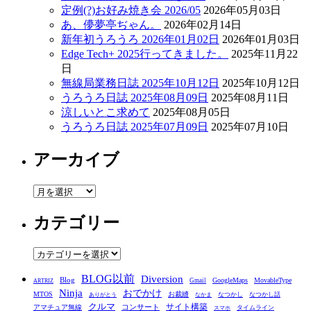
定例(?)お好み焼き会 2026/05
2026年05月03日
あ、儚夢亭ぢゃん。
2026年02月14日
新年初うろうろ 2026年01月02日
2026年01月03日
Edge Tech+ 2025行ってきました。
2025年11月22
日
無線局業務日誌 2025年10月12日
2025年10月12日
うろうろ日誌 2025年08月09日
2025年08月11日
涼しいとこ求めて
2025年08月05日
うろうろ日誌 2025年07月09日
2025年07月10日
アーカイブ
ア
ー
カテゴリー
カ
イ
ブ
カ
テ
BLOG以前
Diversion
ゴ
Blog
GoogleMaps
MovableType
Gmail
ARTRIZ
Ninja
おでかけ
MTOS
お裁縫
リ
なつかし
なつかし話
ありがとう
なかま
クルマ
コンサート
サイト構築
アマチュア無線
タイムライン
スマホ