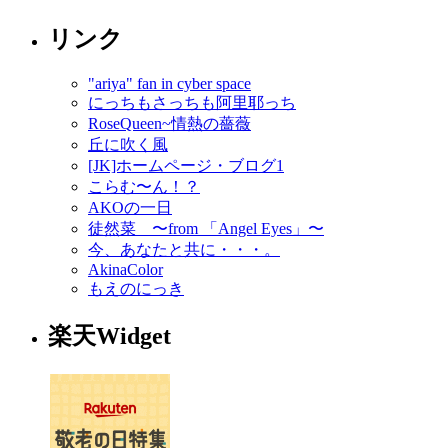
リンク
"ariya" fan in cyber space
にっちもさっちも阿里耶っち
RoseQueen~情熱の薔薇
丘に吹く風
[JK]ホームページ・ブログ1
こらむ〜ん！？
AKOの一日
徒然菜 〜from 「Angel Eyes」〜
今、あなたと共に・・・。
AkinaColor
もえのにっき
楽天Widget