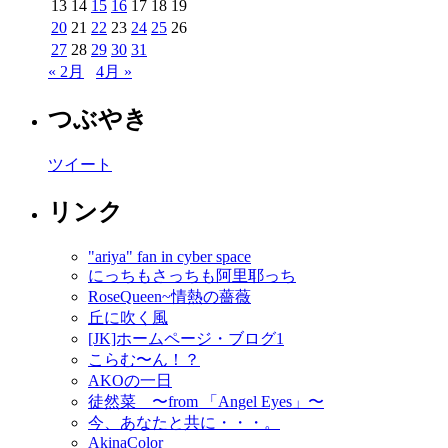
13
14
15
16
17
18
19
20
21
22
23
24
25
26
27
28
29
30
31
« 2月
4月 »
つぶやき
ツイート
リンク
"ariya" fan in cyber space
にっちもさっちも阿里耶っち
RoseQueen~情熱の薔薇
丘に吹く風
[JK]ホームページ・ブログ1
こらむ〜ん！？
AKOの一日
徒然菜 〜from 「Angel Eyes」〜
今、あなたと共に・・・。
AkinaColor