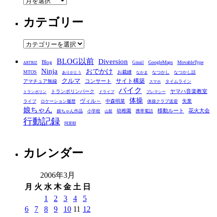
ー
カテゴリー
カ
イ
ブ
カ
テ
BLOG以前
Diversion
ゴ
Blog
GoogleMaps
MovableType
Gmail
ARTRIZ
Ninja
おでかけ
MTOS
お裁縫
リ
なつかし
なつかし話
ありがとう
なかま
クルマ
コンサート
サイト構築
アマチュア無線
タイムライン
スマホ
ー
バイク
ヤマハ音楽教室
トランポリンパーク
トランポリン
ドライブ
プレマシー
体操
ヴィル～
中森明菜
失業
ライブ
ロケーション履歴
体操クラブ送迎
娘ちゃん
移動ルート
花火大会
幼稚園
娘ちゃん作品
小学校
携帯電話
山梨
行動記録
阿里耶
カレンダー
2006年3月
月
火
水
木
金
土
日
1
2
3
4
5
6
7
8
9
10
11
12