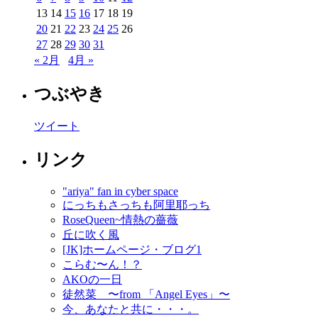
13
14
15
16
17
18
19
20
21
22
23
24
25
26
27
28
29
30
31
« 2月
4月 »
つぶやき
ツイート
リンク
"ariya" fan in cyber space
にっちもさっちも阿里耶っち
RoseQueen~情熱の薔薇
丘に吹く風
[JK]ホームページ・ブログ1
こらむ〜ん！？
AKOの一日
徒然菜 〜from 「Angel Eyes」〜
今、あなたと共に・・・。