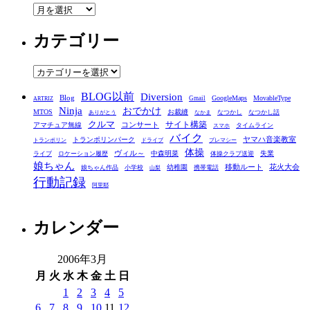
ア
ー
カテゴリー
カ
イ
ブ
カ
テ
BLOG以前
Diversion
ゴ
Blog
GoogleMaps
MovableType
Gmail
ARTRIZ
Ninja
おでかけ
MTOS
お裁縫
リ
なつかし
なつかし話
ありがとう
なかま
クルマ
コンサート
サイト構築
アマチュア無線
タイムライン
スマホ
ー
バイク
ヤマハ音楽教室
トランポリンパーク
トランポリン
ドライブ
プレマシー
体操
ヴィル～
中森明菜
失業
ライブ
ロケーション履歴
体操クラブ送迎
娘ちゃん
移動ルート
花火大会
幼稚園
娘ちゃん作品
小学校
携帯電話
山梨
行動記録
阿里耶
カレンダー
2006年3月
月
火
水
木
金
土
日
1
2
3
4
5
6
7
8
9
10
11
12