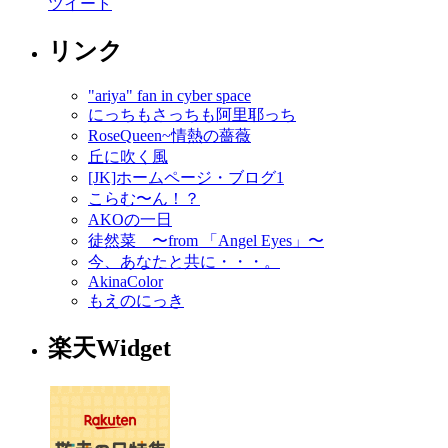
ツイート
リンク
"ariya" fan in cyber space
にっちもさっちも阿里耶っち
RoseQueen~情熱の薔薇
丘に吹く風
[JK]ホームページ・ブログ1
こらむ〜ん！？
AKOの一日
徒然菜 〜from 「Angel Eyes」〜
今、あなたと共に・・・。
AkinaColor
もえのにっき
楽天Widget