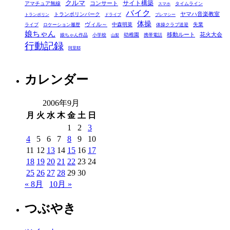
クルマ
コンサート
サイト構築
アマチュア無線
タイムライン
スマホ
ー
バイク
ヤマハ音楽教室
トランポリンパーク
トランポリン
ドライブ
プレマシー
体操
ヴィル～
中森明菜
失業
ライブ
ロケーション履歴
体操クラブ送迎
娘ちゃん
移動ルート
花火大会
幼稚園
娘ちゃん作品
小学校
携帯電話
山梨
行動記録
阿里耶
カレンダー
2006年9月
月
火
水
木
金
土
日
1
2
3
4
5
6
7
8
9
10
11
12
13
14
15
16
17
18
19
20
21
22
23
24
25
26
27
28
29
30
« 8月
10月 »
つぶやき