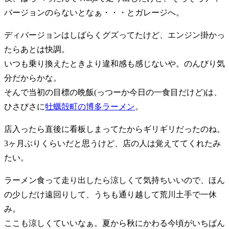
バージョンのらないとなぁ・・・とガレージへ。
ディバージョンはしばらくグズってたけど、エンジン掛かっ
たらあとは快調。
いつも乗り換えたときより違和感も感じないや。のんびり気
分だからかな。
そんで当初の目標の晩飯(っつーか今日の一食目だけど)は、
ひさびさに
牡蠣殻町の博多ラーメン
。
店入ったら直後に看板しまってたからギリギリだったのね。
3ヶ月ぶりくらいだと思うけど、店の人は覚えててくれたみ
たい。
ラーメン食って走り出したら涼しくて気持ちいいので、ほん
の少しだけ遠回りして、うちも通り越して荒川土手で一休
み。
ここも涼しくていいなぁ。夏から秋にかわる今頃がいちばん