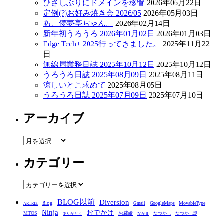
ひさしぶりにドメインを移管
2026年06月22日
定例(?)お好み焼き会 2026/05
2026年05月03日
あ、儚夢亭ぢゃん。
2026年02月14日
新年初うろうろ 2026年01月02日
2026年01月03日
Edge Tech+ 2025行ってきました。
2025年11月22
日
無線局業務日誌 2025年10月12日
2025年10月12日
うろうろ日誌 2025年08月09日
2025年08月11日
涼しいとこ求めて
2025年08月05日
うろうろ日誌 2025年07月09日
2025年07月10日
アーカイブ
ア
ー
カテゴリー
カ
イ
ブ
カ
テ
BLOG以前
Diversion
ゴ
Blog
GoogleMaps
MovableType
Gmail
ARTRIZ
Ninja
おでかけ
MTOS
お裁縫
リ
なつかし
なつかし話
ありがとう
なかま