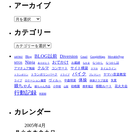
アーカイブ
ア
ー
カテゴリー
カ
イ
ブ
カ
テ
BLOG以前
Diversion
ゴ
Blog
GoogleMaps
MovableType
Gmail
ARTRIZ
Ninja
おでかけ
MTOS
お裁縫
リ
なつかし
なつかし話
ありがとう
なかま
クルマ
コンサート
サイト構築
アマチュア無線
タイムライン
スマホ
ー
バイク
ヤマハ音楽教室
トランポリンパーク
トランポリン
ドライブ
プレマシー
体操
ヴィル～
中森明菜
失業
ライブ
ロケーション履歴
体操クラブ送迎
娘ちゃん
移動ルート
花火大会
幼稚園
娘ちゃん作品
小学校
携帯電話
山梨
行動記録
阿里耶
カレンダー
2005年4月