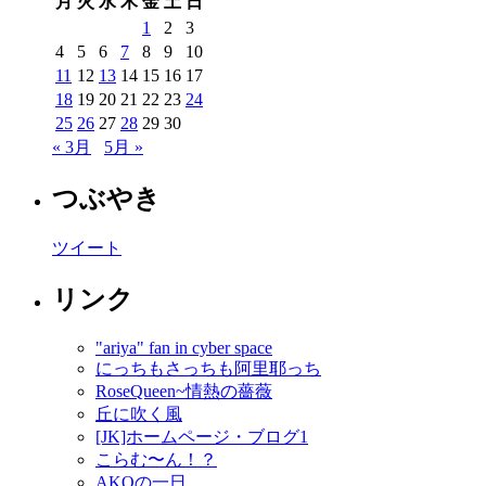
月
火
水
木
金
土
日
1
2
3
4
5
6
7
8
9
10
11
12
13
14
15
16
17
18
19
20
21
22
23
24
25
26
27
28
29
30
« 3月
5月 »
つぶやき
ツイート
リンク
"ariya" fan in cyber space
にっちもさっちも阿里耶っち
RoseQueen~情熱の薔薇
丘に吹く風
[JK]ホームページ・ブログ1
こらむ〜ん！？
AKOの一日