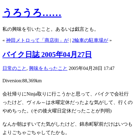
うろうろ……
私の興味を引いたこと。あるいは戯言とも。
«
神田メトロって「商店街」が
|
2輪車の駐車場が
»
バイク日誌 2005年04月27日
日常のこと
,
興味をもったこと
2005年04月28日 17:47
Diversion:88,369km
会社帰りにNinja取りに行こうかと思って、バイクで会社行
ったけど、ヴィル～は水曜定休だったよな気がして、行くの
やめちった。(その後火曜日定休だったことが判明)
なんか朝はすいてた気がしたけど、錦糸町駅前だけはいつも
よりごちゃごちゃしてたかも。