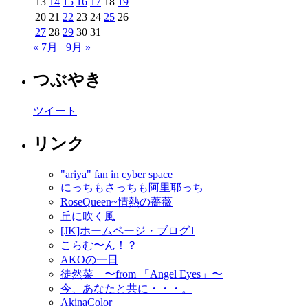
13
14
15
16
17
18
19
20
21
22
23
24
25
26
27
28
29
30
31
« 7月
9月 »
つぶやき
ツイート
リンク
"ariya" fan in cyber space
にっちもさっちも阿里耶っち
RoseQueen~情熱の薔薇
丘に吹く風
[JK]ホームページ・ブログ1
こらむ〜ん！？
AKOの一日
徒然菜 〜from 「Angel Eyes」〜
今、あなたと共に・・・。
AkinaColor