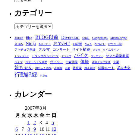
ー
カテゴリー
カ
イ
ブ
カ
テ
BLOG以前
Diversion
ゴ
Blog
GoogleMaps
MovableType
Gmail
ARTRIZ
Ninja
おでかけ
MTOS
お裁縫
リ
なつかし
なつかし話
ありがとう
なかま
クルマ
コンサート
サイト構築
アマチュア無線
タイムライン
スマホ
ー
バイク
ヤマハ音楽教室
トランポリンパーク
トランポリン
ドライブ
プレマシー
体操
ヴィル～
中森明菜
失業
ライブ
ロケーション履歴
体操クラブ送迎
娘ちゃん
移動ルート
花火大会
幼稚園
娘ちゃん作品
小学校
携帯電話
山梨
行動記録
阿里耶
カレンダー
2007年8月
月
火
水
木
金
土
日
1
2
3
4
5
6
7
8
9
10
11
12