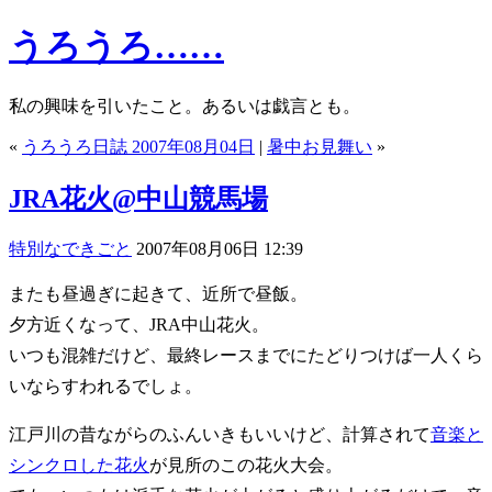
うろうろ……
私の興味を引いたこと。あるいは戯言とも。
«
うろうろ日誌 2007年08月04日
|
暑中お見舞い
»
JRA花火@中山競馬場
特別なできごと
2007年08月06日 12:39
またも昼過ぎに起きて、近所で昼飯。
夕方近くなって、JRA中山花火。
いつも混雑だけど、最終レースまでにたどりつけば一人くら
いならすわれるでしょ。
江戸川の昔ながらのふんいきもいいけど、計算されて
音楽と
シンクロした花火
が見所のこの花火大会。