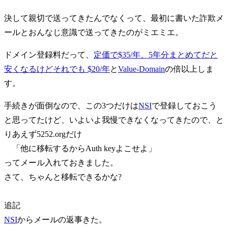
決して親切で送ってきたんでなくって、最初に書いた詐欺メ
ールとおんなじ意識で送ってきたのがミエミエ。
ドメイン登録料だって、
定価で$35/年、5年分まとめてだと
安くなるけどそれでも $20/年
と
Value-Domain
の倍以上しま
す。
手続きが面倒なので、この3つだけは
NSI
で登録しておこう
と思ってたけど、いよいよ我慢できなくなってきたので、と
りあえず5252.orgだけ
「他に移転するからAuth keyよこせよ」
ってメール入れておきました。
さて、ちゃんと移転できるかな?
追記
NSI
からメールの返事きた。