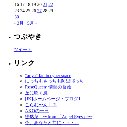
16
17
18
19
20
21
22
23
24
25
26
27
28
29
30
« 3月
5月 »
つぶやき
ツイート
リンク
"ariya" fan in cyber space
にっちもさっちも阿里耶っち
RoseQueen~情熱の薔薇
丘に吹く風
[JK]ホームページ・ブログ1
こらむ〜ん！？
AKOの一日
徒然菜 〜from 「Angel Eyes」〜
今、あなたと共に・・・。