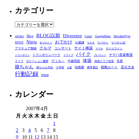
ー
カテゴリー
カ
イ
ブ
カ
テ
BLOG以前
Diversion
ゴ
Blog
GoogleMaps
MovableType
Gmail
ARTRIZ
Ninja
おでかけ
MTOS
お裁縫
リ
なつかし
なつかし話
ありがとう
なかま
クルマ
コンサート
サイト構築
アマチュア無線
タイムライン
スマホ
ー
バイク
ヤマハ音楽教室
トランポリンパーク
トランポリン
ドライブ
プレマシー
体操
ヴィル～
中森明菜
失業
ライブ
ロケーション履歴
体操クラブ送迎
娘ちゃん
移動ルート
花火大会
幼稚園
娘ちゃん作品
小学校
携帯電話
山梨
行動記録
阿里耶
カレンダー
2007年4月
月
火
水
木
金
土
日
1
2
3
4
5
6
7
8
9
10
11
12
13
14
15