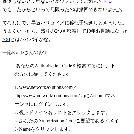
催促しないとくれないとかウソいってごめん＞
ＮＳＩ
でも、だからといって見限ったのは撤回できないよ(^_^;
てなわけで、早速バリュドメに移転手続きしときました。
うまくいったら、残りの2つも移転して10年お世話になった
NSI
とはバイバイかな。
一応Exciteさんの 訳↓
あなたのAuthorization Codeを検索するには、下
の方法に従ってください:
1. www.networksolutions.com(<
http://www.networksolutions.com/ >)にAccountマネ
ージャにログインします。
2. 視点ドメイン名リストをクリックします。
3. あなたのAuthorization Codeご要望であるドメイ
ンNameをクリックします。