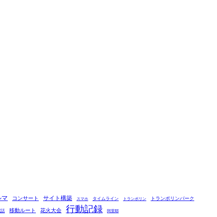
ルマ
コンサート
サイト構築
タイムライン
トランポリンパーク
スマホ
トランポリン
行動記録
移動ルート
花火大会
電話
阿里耶