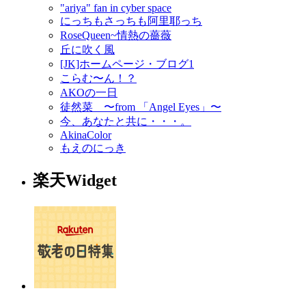
"ariya" fan in cyber space
にっちもさっちも阿里耶っち
RoseQueen~情熱の薔薇
丘に吹く風
[JK]ホームページ・ブログ1
こらむ〜ん！？
AKOの一日
徒然菜 〜from 「Angel Eyes」〜
今、あなたと共に・・・。
AkinaColor
もえのにっき
楽天Widget