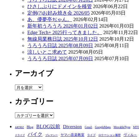
ひさしぶりにドメインを移管
2026年06月22日
定例(?)お好み焼き会 2026/05
2026年05月03日
あ、儚夢亭ぢゃん。
2026年02月14日
新年初うろうろ 2026年01月02日
2026年01月03日
Edge Tech+ 2025行ってきました。
2025年11月22日
無線局業務日誌 2025年10月12日
2025年10月12日
うろうろ日誌 2025年08月09日
2025年08月11日
涼しいとこ求めて
2025年08月05日
うろうろ日誌 2025年07月09日
2025年07月10日
アーカイブ
ア
ー
カテゴリー
カ
イ
ブ
カ
テ
BLOG以前
Diversion
ゴ
Blog
GoogleMaps
MovableType
MT
Gmail
ARTRIZ
バイク
リ
ヤマハ音楽教室
ヴィル～
ライブ
ロケーション履歴
ドライブ
プレマシー