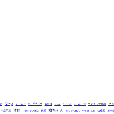
Ninja
おでかけ
ク
OS
お裁縫
アマチュア無線
なつかし
なつかし話
ありがとう
なかま
娘ちゃん
体操
中森明菜
失業
幼稚園
体操クラブ送迎
娘ちゃん作品
小学校
携帯
山梨