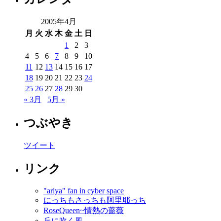
2005年4月
月
火
水
木
金
土
日
1
2
3
4
5
6
7
8
9
10
11
12
13
14
15
16
17
18
19
20
21
22
23
24
25
26
27
28
29
30
« 3月
5月 »
つぶやき
ツイート
リンク
"ariya" fan in cyber space
にっちもさっちも阿里耶っち
RoseQueen~情熱の薔薇
丘に吹く風