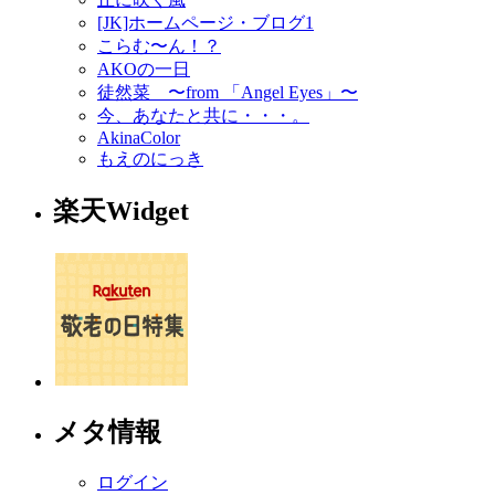
[JK]ホームページ・ブログ1
こらむ〜ん！？
AKOの一日
徒然菜 〜from 「Angel Eyes」〜
今、あなたと共に・・・。
AkinaColor
もえのにっき
楽天Widget
メタ情報
ログイン