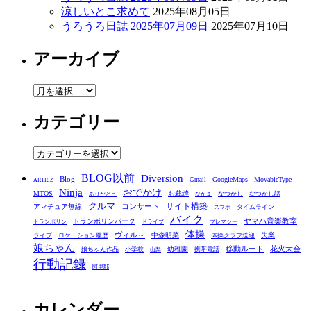
涼しいとこ求めて
2025年08月05日
うろうろ日誌 2025年07月09日
2025年07月10日
アーカイブ
ア
ー
カテゴリー
カ
イ
ブ
カ
テ
BLOG以前
Diversion
ゴ
Blog
GoogleMaps
MovableType
Gmail
ARTRIZ
Ninja
おでかけ
MTOS
お裁縫
リ
なつかし
なつかし話
ありがとう
なかま
クルマ
コンサート
サイト構築
アマチュア無線
タイムライン
スマホ
ー
バイク
ヤマハ音楽教室
トランポリンパーク
トランポリン
ドライブ
プレマシー
体操
ヴィル～
中森明菜
失業
ライブ
ロケーション履歴
体操クラブ送迎
娘ちゃん
移動ルート
花火大会
幼稚園
娘ちゃん作品
小学校
携帯電話
山梨
行動記録
阿里耶
カレンダー