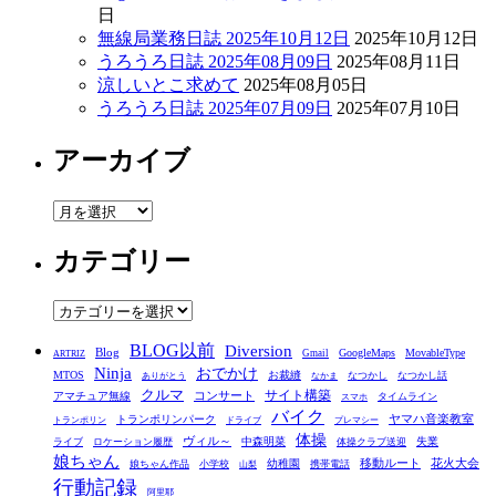
日
無線局業務日誌 2025年10月12日
2025年10月12日
うろうろ日誌 2025年08月09日
2025年08月11日
涼しいとこ求めて
2025年08月05日
うろうろ日誌 2025年07月09日
2025年07月10日
アーカイブ
ア
ー
カテゴリー
カ
イ
ブ
カ
テ
BLOG以前
Diversion
ゴ
Blog
GoogleMaps
MovableType
Gmail
ARTRIZ
Ninja
おでかけ
MTOS
お裁縫
リ
なつかし
なつかし話
ありがとう
なかま
クルマ
コンサート
サイト構築
アマチュア無線
タイムライン
スマホ
ー
バイク
ヤマハ音楽教室
トランポリンパーク
トランポリン
ドライブ
プレマシー
体操
ヴィル～
中森明菜
失業
ライブ
ロケーション履歴
体操クラブ送迎
娘ちゃん
移動ルート
花火大会
幼稚園
娘ちゃん作品
小学校
携帯電話
山梨
行動記録
阿里耶