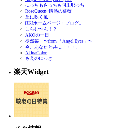
にっちもさっちも阿里耶っち
RoseQueen~情熱の薔薇
丘に吹く風
[JK]ホームページ・ブログ1
こらむ〜ん！？
AKOの一日
徒然菜 〜from 「Angel Eyes」〜
今、あなたと共に・・・。
AkinaColor
もえのにっき
楽天Widget