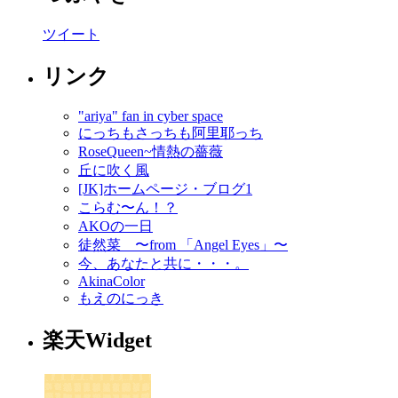
ツイート
リンク
"ariya" fan in cyber space
にっちもさっちも阿里耶っち
RoseQueen~情熱の薔薇
丘に吹く風
[JK]ホームページ・ブログ1
こらむ〜ん！？
AKOの一日
徒然菜 〜from 「Angel Eyes」〜
今、あなたと共に・・・。
AkinaColor
もえのにっき
楽天Widget