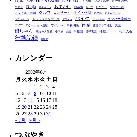
BLOG以前
Diversion
ゴ
Blog
GoogleMaps
MovableType
Gmail
ARTRIZ
Ninja
おでかけ
MTOS
お裁縫
リ
なつかし
なつかし話
ありがとう
なかま
クルマ
コンサート
サイト構築
アマチュア無線
タイムライン
スマホ
ー
バイク
ヤマハ音楽教室
トランポリンパーク
トランポリン
ドライブ
プレマシー
体操
ヴィル～
中森明菜
失業
ライブ
ロケーション履歴
体操クラブ送迎
娘ちゃん
移動ルート
花火大会
幼稚園
娘ちゃん作品
小学校
携帯電話
山梨
行動記録
阿里耶
カレンダー
2002年8月
月
火
水
木
金
土
日
1
2
3
4
5
6
7
8
9
10
11
12
13
14
15
16
17
18
19
20
21
22
23
24
25
26
27
28
29
30
31
« 7月
9月 »
つぶやき