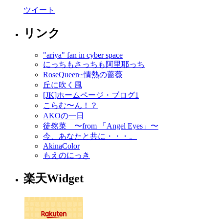
ツイート
リンク
"ariya" fan in cyber space
にっちもさっちも阿里耶っち
RoseQueen~情熱の薔薇
丘に吹く風
[JK]ホームページ・ブログ1
こらむ〜ん！？
AKOの一日
徒然菜 〜from 「Angel Eyes」〜
今、あなたと共に・・・。
AkinaColor
もえのにっき
楽天Widget