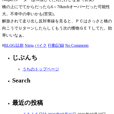
橋の上にでてからだったら6～70km/hオーバーだった可能性
大。不幸中の幸いかも(苦笑)。
解放されて走り出し反対車線を見ると、ＰＣはさっさと橋の
向こうでＵターンしたらしくもう次の獲物ＧＥＴしてた。効
率いいなぁ。
#
BLOG以前
Ninja
バイク
行動記録
No Comments
じぶんち
うちのトップページ
Search
最近の投稿