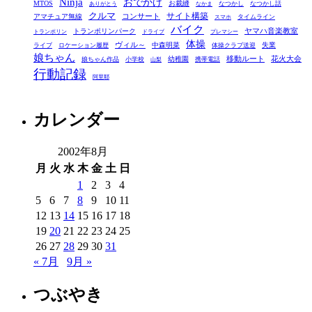
Ninja
おでかけ
MTOS
お裁縫
リ
なつかし
なつかし話
ありがとう
なかま
クルマ
コンサート
サイト構築
アマチュア無線
タイムライン
スマホ
ー
バイク
ヤマハ音楽教室
トランポリンパーク
トランポリン
ドライブ
プレマシー
体操
ヴィル～
中森明菜
失業
ライブ
ロケーション履歴
体操クラブ送迎
娘ちゃん
移動ルート
花火大会
幼稚園
娘ちゃん作品
小学校
携帯電話
山梨
行動記録
阿里耶
カレンダー
2002年8月
月
火
水
木
金
土
日
1
2
3
4
5
6
7
8
9
10
11
12
13
14
15
16
17
18
19
20
21
22
23
24
25
26
27
28
29
30
31
« 7月
9月 »
つぶやき