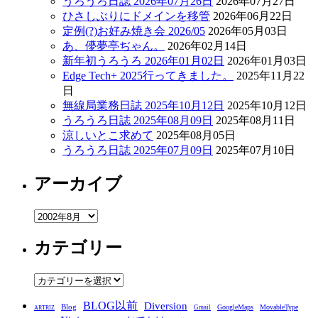
うろうろ日誌 2026年07月26日
2026年07月27日
ひさしぶりにドメインを移管
2026年06月22日
定例(?)お好み焼き会 2026/05
2026年05月03日
あ、儚夢亭ぢゃん。
2026年02月14日
新年初うろうろ 2026年01月02日
2026年01月03日
Edge Tech+ 2025行ってきました。
2025年11月22
日
無線局業務日誌 2025年10月12日
2025年10月12日
うろうろ日誌 2025年08月09日
2025年08月11日
涼しいとこ求めて
2025年08月05日
うろうろ日誌 2025年07月09日
2025年07月10日
アーカイブ
ア
ー
カテゴリー
カ
イ
ブ
カ
テ
BLOG以前
Diversion
ゴ
Blog
GoogleMaps
MovableType
Gmail
ARTRIZ