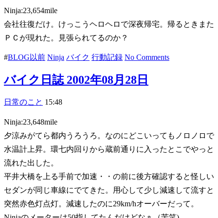
Ninja:23,654mile
会社往復だけ。けっこうヘロヘロで深夜帰宅。帰るときまた
ＰＣが現れた。見張られてるのか？
#
BLOG以前
Ninja
バイク
行動記録
No Comments
バイク日誌 2002年08月28日
日常のこと
15:48
Ninja:23,648mile
夕涼みがてら都内うろうろ。なのにどこいってもノロノロで
水温計上昇。環七内回りから蔵前通りに入ったとこでやっと
流れた出した。
平井大橋を上る手前で加速・・の前に後方確認すると怪しい
セダンが同じ車線にでてきた。用心して少し減速して流すと
突然赤色灯点灯。減速したのに29km/hオーバーだって。
Ninjaのメーターは50指してたんだけどなぁ（苦笑)