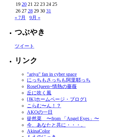
19
20
21
22
23
24
25
26
27
28
29
30
31
« 7月
9月 »
つぶやき
ツイート
リンク
"ariya" fan in cyber space
にっちもさっちも阿里耶っち
RoseQueen~情熱の薔薇
丘に吹く風
[JK]ホームページ・ブログ1
こらむ〜ん！？
AKOの一日
徒然菜 〜from 「Angel Eyes」〜
今、あなたと共に・・・。
AkinaColor
もえのにっき