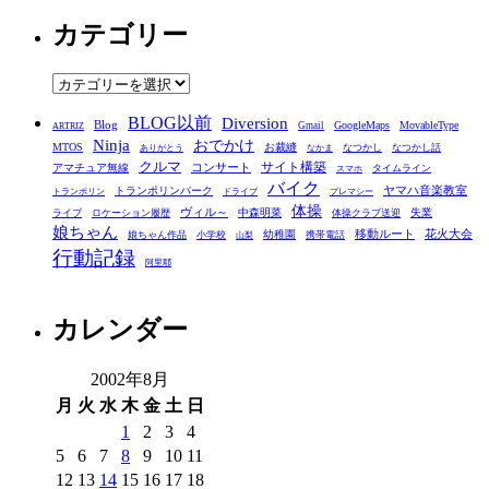
ー
カテゴリー
カ
イ
ブ
カ
テ
BLOG以前
Diversion
ゴ
Blog
GoogleMaps
MovableType
Gmail
ARTRIZ
Ninja
おでかけ
MTOS
お裁縫
リ
なつかし
なつかし話
ありがとう
なかま
クルマ
コンサート
サイト構築
アマチュア無線
タイムライン
スマホ
ー
バイク
ヤマハ音楽教室
トランポリンパーク
トランポリン
ドライブ
プレマシー
体操
ヴィル～
中森明菜
失業
ライブ
ロケーション履歴
体操クラブ送迎
娘ちゃん
移動ルート
花火大会
幼稚園
娘ちゃん作品
小学校
携帯電話
山梨
行動記録
阿里耶
カレンダー
2002年8月
月
火
水
木
金
土
日
1
2
3
4
5
6
7
8
9
10
11
12
13
14
15
16
17
18