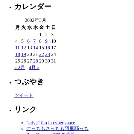
カレンダー
2002年3月
月
火
水
木
金
土
日
1
2
3
4
5
6
7
8
9
10
11
12
13
14
15
16
17
18
19
20
21
22
23
24
25
26
27
28
29
30
31
« 2月
4月 »
つぶやき
ツイート
リンク
"ariya" fan in cyber space
にっちもさっちも阿里耶っち