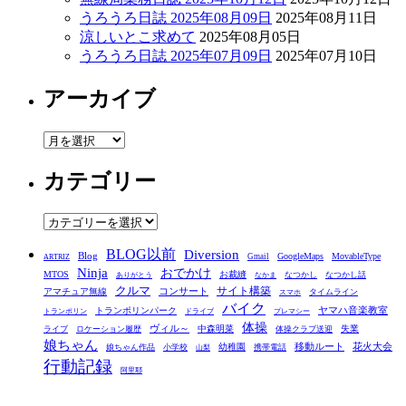
うろうろ日誌 2025年08月09日
2025年08月11日
涼しいとこ求めて
2025年08月05日
うろうろ日誌 2025年07月09日
2025年07月10日
アーカイブ
ア
ー
カテゴリー
カ
イ
ブ
カ
テ
BLOG以前
Diversion
ゴ
Blog
GoogleMaps
MovableType
Gmail
ARTRIZ
Ninja
おでかけ
MTOS
お裁縫
リ
なつかし
なつかし話
ありがとう
なかま
クルマ
コンサート
サイト構築
アマチュア無線
タイムライン
スマホ
ー
バイク
ヤマハ音楽教室
トランポリンパーク
トランポリン
ドライブ
プレマシー
体操
ヴィル～
中森明菜
失業
ライブ
ロケーション履歴
体操クラブ送迎
娘ちゃん
移動ルート
花火大会
幼稚園
娘ちゃん作品
小学校
携帯電話
山梨
行動記録
阿里耶