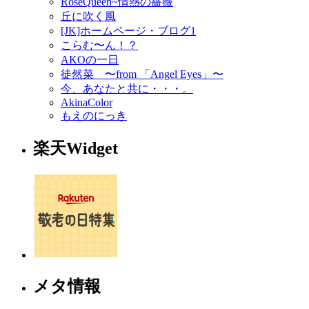
RoseQueen~情熱の薔薇
丘に吹く風
[JK]ホームページ・ブログ1
こらむ〜ん！？
AKOの一日
徒然菜 〜from 「Angel Eyes」〜
今、あなたと共に・・・。
AkinaColor
もえのにっき
楽天Widget
メタ情報