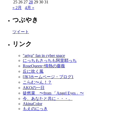
25
26
27
28
29
30
31
« 2月
4月 »
つぶやき
ツイート
リンク
"ariya" fan in cyber space
にっちもさっちも阿里耶っち
RoseQueen~情熱の薔薇
丘に吹く風
[JK]ホームページ・ブログ1
こらむ〜ん！？
AKOの一日
徒然菜 〜from 「Angel Eyes」〜
今、あなたと共に・・・。
AkinaColor
もえのにっき