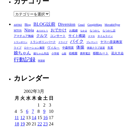
カテゴリー
イ
ブ
カ
テ
BLOG以前
Diversion
ゴ
Blog
GoogleMaps
MovableType
Gmail
ARTRIZ
Ninja
おでかけ
MTOS
お裁縫
リ
なつかし
なつかし話
ありがとう
なかま
クルマ
コンサート
サイト構築
アマチュア無線
タイムライン
スマホ
ー
バイク
ヤマハ音楽教室
トランポリンパーク
トランポリン
ドライブ
プレマシー
体操
ヴィル～
中森明菜
失業
ライブ
ロケーション履歴
体操クラブ送迎
娘ちゃん
移動ルート
花火大会
幼稚園
娘ちゃん作品
小学校
携帯電話
山梨
行動記録
阿里耶
カレンダー
2002年3月
月
火
水
木
金
土
日
1
2
3
4
5
6
7
8
9
10
11
12
13
14
15
16
17
18
19
20
21
22
23
24