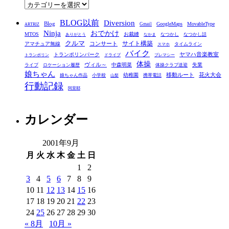
ブ
カ
テ
BLOG以前
Diversion
ゴ
Blog
GoogleMaps
MovableType
Gmail
ARTRIZ
Ninja
おでかけ
MTOS
お裁縫
リ
なつかし
なつかし話
ありがとう
なかま
クルマ
コンサート
サイト構築
アマチュア無線
タイムライン
スマホ
ー
バイク
ヤマハ音楽教室
トランポリンパーク
トランポリン
ドライブ
プレマシー
体操
ヴィル～
中森明菜
失業
ライブ
ロケーション履歴
体操クラブ送迎
娘ちゃん
移動ルート
花火大会
幼稚園
娘ちゃん作品
小学校
携帯電話
山梨
行動記録
阿里耶
カレンダー
2001年9月
月
火
水
木
金
土
日
1
2
3
4
5
6
7
8
9
10
11
12
13
14
15
16
17
18
19
20
21
22
23
24
25
26
27
28
29
30
« 8月
10月 »