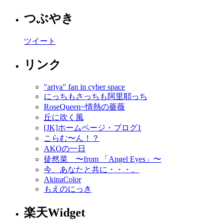
つぶやき
ツイート
リンク
"ariya" fan in cyber space
にっちもさっちも阿里耶っち
RoseQueen~情熱の薔薇
丘に吹く風
[JK]ホームページ・ブログ1
こらむ〜ん！？
AKOの一日
徒然菜 〜from 「Angel Eyes」〜
今、あなたと共に・・・。
AkinaColor
もえのにっき
楽天Widget