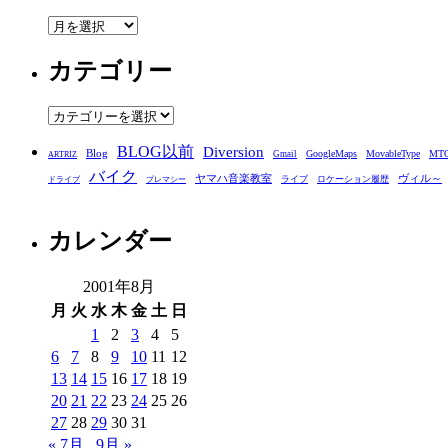
ア
ー
カテゴリー
カ
イ
ブ
カ
テ
BLOG以前
Diversion
ゴ
Blog
GoogleMaps
MovableType
MT
Gmail
ARTRIZ
バイク
リ
ヤマハ音楽教室
ヴィル～
ライブ
ロケーション履歴
ドライブ
プレマシー
ー
カレンダー
2001年8月
月
火
水
木
金
土
日
1
2
3
4
5
6
7
8
9
10
11
12
13
14
15
16
17
18
19
20
21
22
23
24
25
26
27
28
29
30
31
« 7月
9月 »