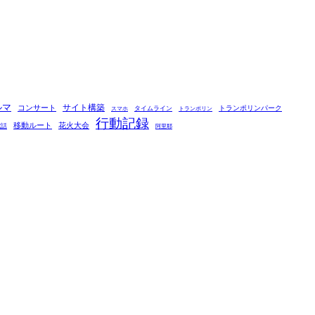
ルマ
コンサート
サイト構築
タイムライン
トランポリンパーク
スマホ
トランポリン
行動記録
移動ルート
花火大会
電話
阿里耶