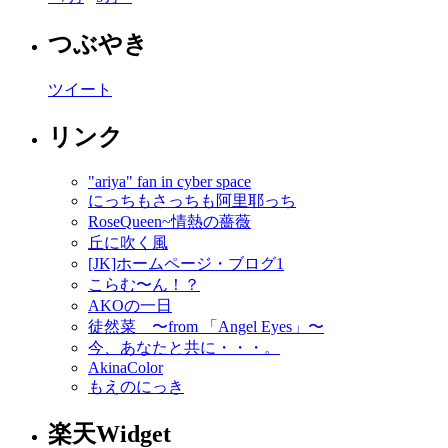
つぶやき
ツイート
リンク
"ariya" fan in cyber space
にっちもさっちも阿里耶っち
RoseQueen~情熱の薔薇
丘に吹く風
[JK]ホームページ・ブログ1
こらむ〜ん！？
AKOの一日
徒然菜 〜from 「Angel Eyes」〜
今、あなたと共に・・・。
AkinaColor
もえのにっき
楽天Widget