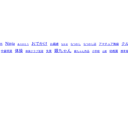
Ninja
おでかけ
ク
OS
お裁縫
アマチュア無線
なつかし
なつかし話
ありがとう
なかま
娘ちゃん
体操
中森明菜
失業
幼稚園
体操クラブ送迎
娘ちゃん作品
小学校
携帯
山梨