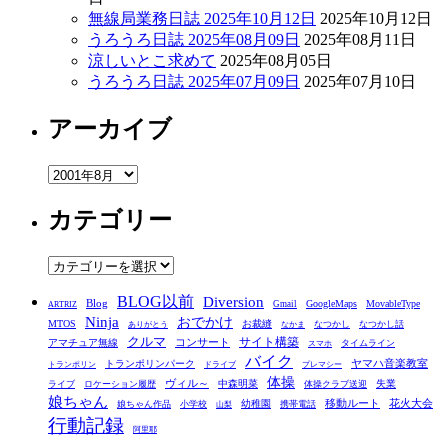
無線局業務日誌 2025年10月12日
2025年10月12日
うろうろ日誌 2025年08月09日
2025年08月11日
涼しいとこ求めて
2025年08月05日
うろうろ日誌 2025年07月09日
2025年07月10日
アーカイブ
ア
ー
カテゴリー
カ
イ
ブ
カ
テ
BLOG以前
Diversion
ゴ
Blog
GoogleMaps
MovableType
Gmail
ARTRIZ
Ninja
おでかけ
MTOS
お裁縫
リ
なつかし
なつかし話
ありがとう
なかま
クルマ
コンサート
サイト構築
アマチュア無線
タイムライン
スマホ
ー
バイク
ヤマハ音楽教室
トランポリンパーク
トランポリン
ドライブ
プレマシー
体操
ヴィル～
中森明菜
失業
ライブ
ロケーション履歴
体操クラブ送迎
娘ちゃん
移動ルート
花火大会
幼稚園
娘ちゃん作品
小学校
携帯電話
山梨
行動記録
阿里耶