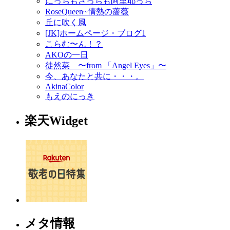
にっちもさっちも阿里耶っち
RoseQueen~情熱の薔薇
丘に吹く風
[JK]ホームページ・ブログ1
こらむ〜ん！？
AKOの一日
徒然菜 〜from 「Angel Eyes」〜
今、あなたと共に・・・。
AkinaColor
もえのにっき
楽天Widget
メタ情報