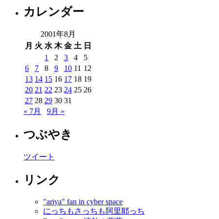
カレンダー
2001年8月
月
火
水
木
金
土
日
1
2
3
4
5
6
7
8
9
10
11
12
13
14
15
16
17
18
19
20
21
22
23
24
25
26
27
28
29
30
31
« 7月
9月 »
つぶやき
ツイート
リンク
"ariya" fan in cyber space
にっちもさっちも阿里耶っち