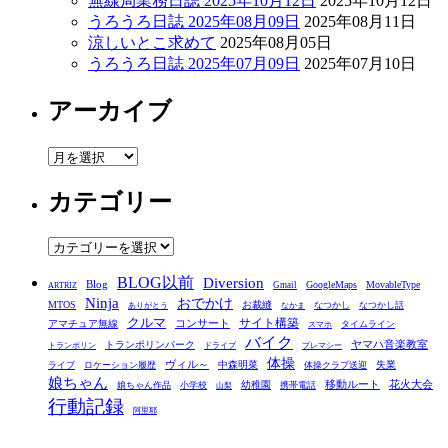
無線局業務日誌 2025年10月12日
2025年10月12日
うろうろ日誌 2025年08月09日
2025年08月11日
涼しいとこ求めて
2025年08月05日
うろうろ日誌 2025年07月09日
2025年07月10日
アーカイブ
ア
ー
カテゴリー
カ
イ
ブ
カ
テ
BLOG以前
Diversion
ゴ
Blog
GoogleMaps
MovableType
Gmail
ARTRIZ
Ninja
おでかけ
MTOS
お裁縫
リ
なつかし
なつかし話
ありがとう
なかま
クルマ
コンサート
サイト構築
アマチュア無線
タイムライン
スマホ
ー
バイク
ヤマハ音楽教室
トランポリンパーク
トランポリン
ドライブ
プレマシー
体操
ヴィル～
中森明菜
失業
ライブ
ロケーション履歴
体操クラブ送迎
娘ちゃん
移動ルート
花火大会
幼稚園
娘ちゃん作品
小学校
携帯電話
山梨
行動記録
阿里耶