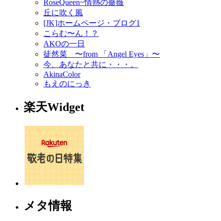
RoseQueen~情熱の薔薇
丘に吹く風
[JK]ホームページ・ブログ1
こらむ〜ん！？
AKOの一日
徒然菜 〜from 「Angel Eyes」〜
今、あなたと共に・・・。
AkinaColor
もえのにっき
楽天Widget
メタ情報