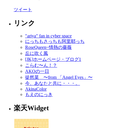
ツイート
リンク
"ariya" fan in cyber space
にっちもさっちも阿里耶っち
RoseQueen~情熱の薔薇
丘に吹く風
[JK]ホームページ・ブログ1
こらむ〜ん！？
AKOの一日
徒然菜 〜from 「Angel Eyes」〜
今、あなたと共に・・・。
AkinaColor
もえのにっき
楽天Widget