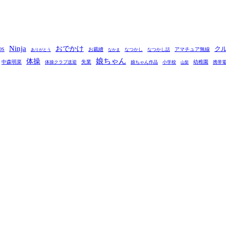
Ninja
おでかけ
ク
OS
お裁縫
アマチュア無線
なつかし
なつかし話
ありがとう
なかま
娘ちゃん
体操
中森明菜
失業
幼稚園
体操クラブ送迎
娘ちゃん作品
小学校
携帯
山梨