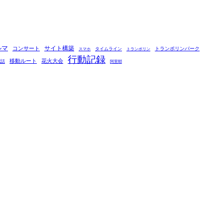
ルマ
コンサート
サイト構築
タイムライン
トランポリンパーク
スマホ
トランポリン
行動記録
移動ルート
花火大会
電話
阿里耶