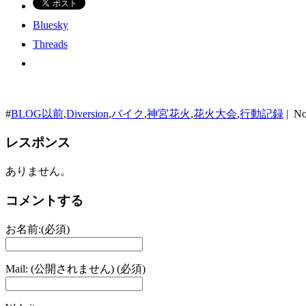
Bluesky
Threads
#
BLOG以前
,
Diversion
,
バイク
,
神宮花火
,
花火大会
,
行動記録
| No
レスポンス
ありません。
コメントする
お名前:(必須)
Mail: (公開されません) (必須)