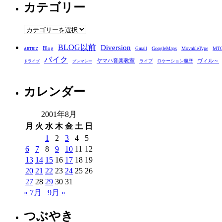
カテゴリー
カ
イ
ブ
カ
テ
BLOG以前
Diversion
ゴ
Blog
GoogleMaps
MovableType
MT
Gmail
ARTRIZ
バイク
リ
ヤマハ音楽教室
ヴィル～
ライブ
ロケーション履歴
ドライブ
プレマシー
ー
カレンダー
2001年8月
月
火
水
木
金
土
日
1
2
3
4
5
6
7
8
9
10
11
12
13
14
15
16
17
18
19
20
21
22
23
24
25
26
27
28
29
30
31
« 7月
9月 »
つぶやき