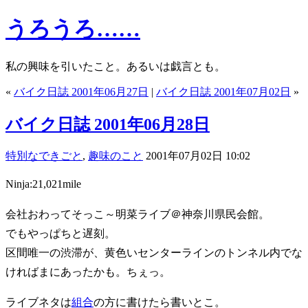
うろうろ……
私の興味を引いたこと。あるいは戯言とも。
«
バイク日誌 2001年06月27日
|
バイク日誌 2001年07月02日
»
バイク日誌 2001年06月28日
特別なできごと
,
趣味のこと
2001年07月02日 10:02
Ninja:21,021mile
会社おわってそっこ～明菜ライブ＠神奈川県民会館。
でもやっぱちと遅刻。
区間唯一の渋滞が、黄色いセンターラインのトンネル内でな
ければまにあったかも。ちぇっ。
ライブネタは
組合
の方に書けたら書いとこ。