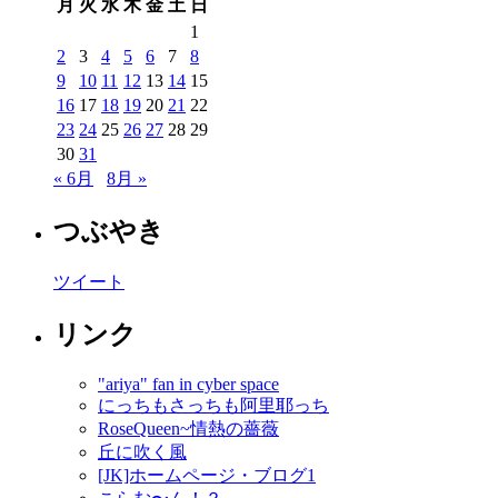
月
火
水
木
金
土
日
1
2
3
4
5
6
7
8
9
10
11
12
13
14
15
16
17
18
19
20
21
22
23
24
25
26
27
28
29
30
31
« 6月
8月 »
つぶやき
ツイート
リンク
"ariya" fan in cyber space
にっちもさっちも阿里耶っち
RoseQueen~情熱の薔薇
丘に吹く風
[JK]ホームページ・ブログ1