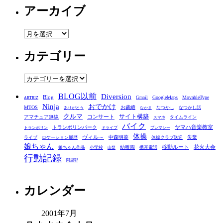
アーカイブ
ア
ー
カテゴリー
カ
イ
ブ
カ
テ
BLOG以前
Diversion
ゴ
Blog
GoogleMaps
MovableType
Gmail
ARTRIZ
Ninja
おでかけ
MTOS
お裁縫
リ
なつかし
なつかし話
ありがとう
なかま
クルマ
コンサート
サイト構築
アマチュア無線
タイムライン
スマホ
ー
バイク
ヤマハ音楽教室
トランポリンパーク
トランポリン
ドライブ
プレマシー
体操
ヴィル～
中森明菜
失業
ライブ
ロケーション履歴
体操クラブ送迎
娘ちゃん
移動ルート
花火大会
幼稚園
娘ちゃん作品
小学校
携帯電話
山梨
行動記録
阿里耶
カレンダー
2001年7月