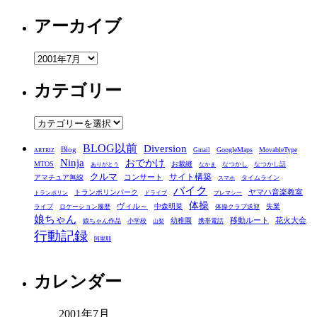
アーカイブ
ア
ー
カテゴリー
カ
イ
ブ
カ
テ
BLOG以前
Diversion
ゴ
Blog
GoogleMaps
MovableType
Gmail
ARTRIZ
Ninja
おでかけ
MTOS
お裁縫
リ
なつかし
なつかし話
ありがとう
なかま
クルマ
コンサート
サイト構築
アマチュア無線
タイムライン
スマホ
ー
バイク
ヤマハ音楽教室
トランポリンパーク
トランポリン
ドライブ
プレマシー
体操
ヴィル～
中森明菜
失業
ライブ
ロケーション履歴
体操クラブ送迎
娘ちゃん
移動ルート
花火大会
幼稚園
娘ちゃん作品
小学校
携帯電話
山梨
行動記録
阿里耶
カレンダー
2001年7月