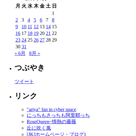
月
火
水
木
金
土
日
1
2
3
4
5
6
7
8
9
10
11
12
13
14
15
16
17
18
19
20
21
22
23
24
25
26
27
28
29
30
31
« 6月
8月 »
つぶやき
ツイート
リンク
"ariya" fan in cyber space
にっちもさっちも阿里耶っち
RoseQueen~情熱の薔薇
丘に吹く風
[JK]ホームページ・ブログ1