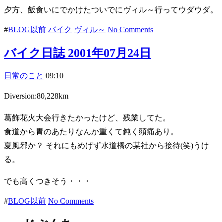
夕方、飯食いにでかけたついでにヴィル～行ってウダウダ。
#
BLOG以前
バイク
ヴィル～
No Comments
バイク日誌 2001年07月24日
日常のこと
09:10
Diversion:80,228km
葛飾花火大会行きたかったけど、残業してた。
食道から胃のあたりなんか重くて鈍く頭痛あり。
夏風邪か？ それにもめげず水道橋の某社から接待(笑)うけ
る。
でも高くつきそう・・・
#
BLOG以前
No Comments