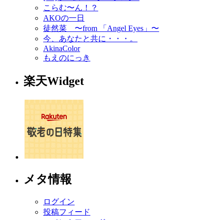
こらむ〜ん！？
AKOの一日
徒然菜 〜from 「Angel Eyes」〜
今、あなたと共に・・・。
AkinaColor
もえのにっき
楽天Widget
メタ情報
ログイン
投稿フィード