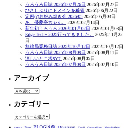
うろうろ日誌 2026年07月26日
2026年07月27日
ひさしぶりにドメインを移管
2026年06月22日
定例(?)お好み焼き会 2026/05
2026年05月03日
あ、儚夢亭ぢゃん。
2026年02月14日
新年初うろうろ 2026年01月02日
2026年01月03日
Edge Tech+ 2025行ってきました。
2025年11月22
日
無線局業務日誌 2025年10月12日
2025年10月12日
うろうろ日誌 2025年08月09日
2025年08月11日
涼しいとこ求めて
2025年08月05日
うろうろ日誌 2025年07月09日
2025年07月10日
アーカイブ
ア
ー
カテゴリー
カ
イ
ブ
カ
テ
BLOG以前
Diversion
Blog
GoogleMaps
MovableType
Gmail
ARTRIZ