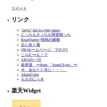
ツイート
リンク
"ariya" fan in cyber space
にっちもさっちも阿里耶っち
RoseQueen~情熱の薔薇
丘に吹く風
[JK]ホームページ・ブログ1
こらむ〜ん！？
AKOの一日
徒然菜 〜from 「Angel Eyes」〜
今、あなたと共に・・・。
AkinaColor
もえのにっき
楽天Widget