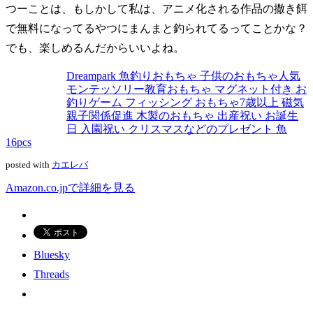
つーことは、もしかして私は、アニメ化される作品の撒き餌
で無料になってるやつにまんまと釣られてるってことかな？
でも、楽しめるんだからいいよね。
Dreampark 魚釣りおもちゃ 子供のおもちゃ人気
モンテッソリー教育おもちゃ マグネット付き お
釣りゲーム フィッシング おもちゃ7歳以上 磁気
親子関係促進 木製のおもちゃ 出産祝い お誕生
日 入園祝い クリスマスなどのプレゼント 魚
16pcs
posted with
カエレバ
Amazon.co.jpで詳細を見る
Bluesky
Threads