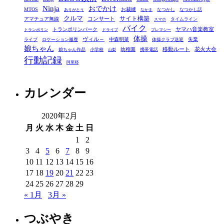
ゴ
Ninja
おでかけ
MTOS
お裁縫
リ
なつかし
なつかし話
ありがとう
なかま
クルマ
コンサート
サイト構築
アマチュア無線
タイムライン
スマホ
ー
バイク
ヤマハ音楽教室
トランポリンパーク
トランポリン
ドライブ
プレマシー
体操
ヴィル～
中森明菜
失業
ライブ
ロケーション履歴
体操クラブ送迎
娘ちゃん
移動ルート
花火大会
幼稚園
娘ちゃん作品
小学校
携帯電話
山梨
行動記録
阿里耶
カレンダー
2020年2月
月
火
水
木
金
土
日
1
2
3
4
5
6
7
8
9
10
11
12
13
14
15
16
17
18
19
20
21
22
23
24
25
26
27
28
29
« 1月
3月 »
つぶやき