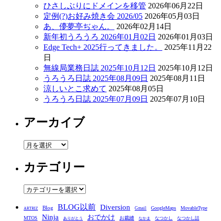
ひさしぶりにドメインを移管
2026年06月22日
定例(?)お好み焼き会 2026/05
2026年05月03日
あ、儚夢亭ぢゃん。
2026年02月14日
新年初うろうろ 2026年01月02日
2026年01月03日
Edge Tech+ 2025行ってきました。
2025年11月22
日
無線局業務日誌 2025年10月12日
2025年10月12日
うろうろ日誌 2025年08月09日
2025年08月11日
涼しいとこ求めて
2025年08月05日
うろうろ日誌 2025年07月09日
2025年07月10日
アーカイブ
ア
ー
カテゴリー
カ
イ
ブ
カ
テ
BLOG以前
Diversion
ゴ
Blog
GoogleMaps
MovableType
Gmail
ARTRIZ
Ninja
おでかけ
MTOS
お裁縫
リ
なつかし
なつかし話
ありがとう
なかま