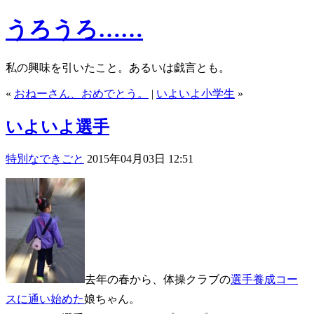
うろうろ……
私の興味を引いたこと。あるいは戯言とも。
«
おねーさん、おめでとう。
|
いよいよ小学生
»
いよいよ選手
特別なできごと
2015年04月03日 12:51
去年の春から、体操クラブの
選手養成コー
スに通い始めた
娘ちゃん。