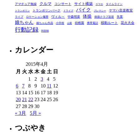
クルマ
コンサート
サイト構築
アマチュア無線
タイムライン
スマホ
ー
バイク
ヤマハ音楽教室
トランポリンパーク
トランポリン
ドライブ
プレマシー
体操
ヴィル～
中森明菜
失業
ライブ
ロケーション履歴
体操クラブ送迎
娘ちゃん
移動ルート
花火大会
幼稚園
娘ちゃん作品
小学校
携帯電話
山梨
行動記録
阿里耶
カレンダー
2015年4月
月
火
水
木
金
土
日
1
2
3
4
5
6
7
8
9
10
11
12
13
14
15
16
17
18
19
20
21
22
23
24
25
26
27
28
29
30
« 3月
5月 »
つぶやき