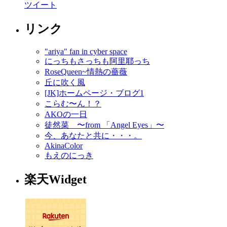
ツイート
リンク
"ariya" fan in cyber space
にっちもさっちも阿里耶っち
RoseQueen~情熱の薔薇
丘に吹く風
[JK]ホームページ・ブログ1
こらむ〜ん！？
AKOの一日
徒然菜 〜from 「Angel Eyes」〜
今、あなたと共に・・・。
AkinaColor
もえのにっき
楽天Widget