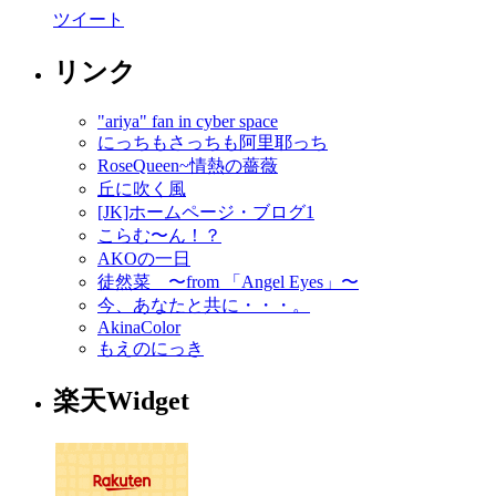
ツイート
リンク
"ariya" fan in cyber space
にっちもさっちも阿里耶っち
RoseQueen~情熱の薔薇
丘に吹く風
[JK]ホームページ・ブログ1
こらむ〜ん！？
AKOの一日
徒然菜 〜from 「Angel Eyes」〜
今、あなたと共に・・・。
AkinaColor
もえのにっき
楽天Widget