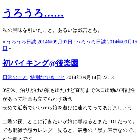
うろうろ……
私の興味を引いたこと。あるいは戯言とも。
«
うろうろ日誌 2014年09月07日
|
うろうろ日誌 2014年09月15
日
»
初バイキング@後楽園
日常のこと
,
特別なできごと
2014年09月14日 22:13
3連休、泊りがけの案も出たけど直前まで休日出勤の可能性
があって計画も立てられず断念。
せめて近所でいいから娘を遊びに連れてってあげましょう。
土曜の夜、どこに行きたいか娘に尋ねるとまたTDLだって。
でも混雑予想カレンダー見ると、最悪の「黒」表示なのでこ
れは却下です。