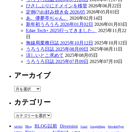
ひさしぶりにドメインを移管
2026年06月22日
定例(?)お好み焼き会 2026/05
2026年05月03日
あ、儚夢亭ぢゃん。
2026年02月14日
新年初うろうろ 2026年01月02日
2026年01月03日
Edge Tech+ 2025行ってきました。
2025年11月22
日
無線局業務日誌 2025年10月12日
2025年10月12日
うろうろ日誌 2025年08月09日
2025年08月11日
涼しいとこ求めて
2025年08月05日
うろうろ日誌 2025年07月09日
2025年07月10日
アーカイブ
ア
ー
カテゴリー
カ
イ
ブ
カ
テ
BLOG以前
Diversion
ゴ
Blog
GoogleMaps
MovableType
Gmail
ARTRIZ