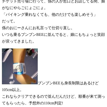
チケット売り場に行って、係の人が窓口とお話してる間、娘
がなにやらごにょごにょ。
「バイキング乗れなくても、他のだけでも楽しめそう」
だって。
係のおにーさんにお礼言って仕切り直し。
いつも乗るブンブンBEEに並んでると、娘にもちょっと笑顔
が戻ってきました。
ブンブンBEEも身長制限はあるけど
105cm以上。
これならクリアできるので並んだんだけど、順番が来て測っ
てもらったら、予想外の110cm判定!