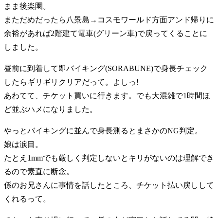
まま後楽園。
まただめだったら八景島→コスモワールド方面アンド帰りに
余裕があれば2階建て電車(グリーン車)で戻ってくることに
しました。
昼前に到着して即バイキング(SORABUNE)で身長チェック
したらギリギリクリアだって。よしっ!
あわてて、チケット買いに行きます。でも大混雑で1時間ほ
ど並ぶハメになりました。
やっとバイキングに並んで身長測るとまさかのNG判定。
娘は涙目。
たとえ1mmでも厳しく判定しないとキリがないのは理解でき
るので素直に断念。
係のお兄さんに事情を話したところ、チケット払い戻しして
くれるって。