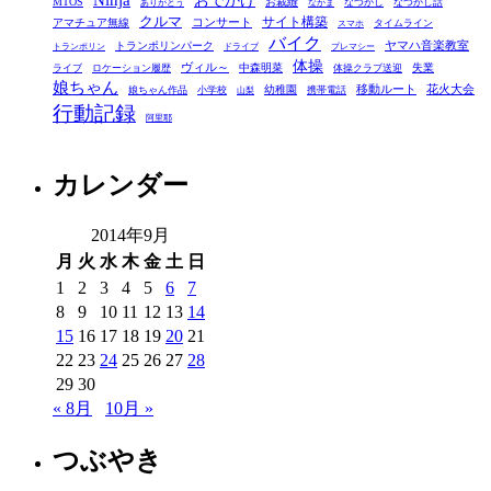
Ninja
おでかけ
MTOS
お裁縫
リ
なつかし
なつかし話
ありがとう
なかま
クルマ
コンサート
サイト構築
アマチュア無線
タイムライン
スマホ
ー
バイク
ヤマハ音楽教室
トランポリンパーク
トランポリン
ドライブ
プレマシー
体操
ヴィル～
中森明菜
失業
ライブ
ロケーション履歴
体操クラブ送迎
娘ちゃん
移動ルート
花火大会
幼稚園
娘ちゃん作品
小学校
携帯電話
山梨
行動記録
阿里耶
カレンダー
2014年9月
月
火
水
木
金
土
日
1
2
3
4
5
6
7
8
9
10
11
12
13
14
15
16
17
18
19
20
21
22
23
24
25
26
27
28
29
30
« 8月
10月 »
つぶやき