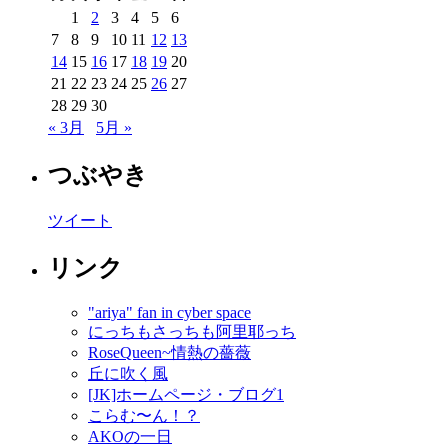
1
2
3
4
5
6
7
8
9
10
11
12
13
14
15
16
17
18
19
20
21
22
23
24
25
26
27
28
29
30
« 3月
5月 »
つぶやき
ツイート
リンク
"ariya" fan in cyber space
にっちもさっちも阿里耶っち
RoseQueen~情熱の薔薇
丘に吹く風
[JK]ホームページ・ブログ1
こらむ〜ん！？
AKOの一日