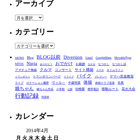
アーカイブ
ア
ー
カテゴリー
カ
イ
ブ
カ
テ
BLOG以前
Diversion
ゴ
Blog
GoogleMaps
MovableType
Gmail
ARTRIZ
Ninja
おでかけ
MTOS
お裁縫
リ
なつかし
なつかし話
ありがとう
なかま
クルマ
コンサート
サイト構築
アマチュア無線
タイムライン
スマホ
ー
バイク
ヤマハ音楽教室
トランポリンパーク
トランポリン
ドライブ
プレマシー
体操
ヴィル～
中森明菜
失業
ライブ
ロケーション履歴
体操クラブ送迎
娘ちゃん
移動ルート
花火大会
幼稚園
娘ちゃん作品
小学校
携帯電話
山梨
行動記録
阿里耶
カレンダー
2014年4月
月
火
水
木
金
土
日