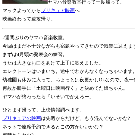
ヤマハ音楽教室行って一度帰って、
マックよってから
プリキュア映画
へ
映画終わって速攻帰り。
2週間ぶりのヤマハ音楽教室。
今回はまだ不十分ながらも宿題やってきたので気楽に迎えま
まずは4月頭の発表会の練習。
うたは大きなお口をあけて上手に歌えました。
エレクトーンはいまいち。途中でわかんなくなっちゃいます
幼稚園も休みに入って、ちょっとは夜更かしOkなので、夜一
何故か勝手に「土曜日に映画行く」と決めてた娘ちゃん。
ヤマハが終わったら「いそいでかえろー」
ひとまず帰って、上映情報調べます。
プリキュアの映画
は先週からだけど、もう混んでないかな?
ネットで座席予約できるとこの方がいいかな？