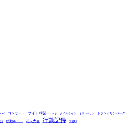
ルマ
コンサート
サイト構築
タイムライン
トランポリンパーク
スマホ
トランポリン
行動記録
移動ルート
花火大会
電話
阿里耶