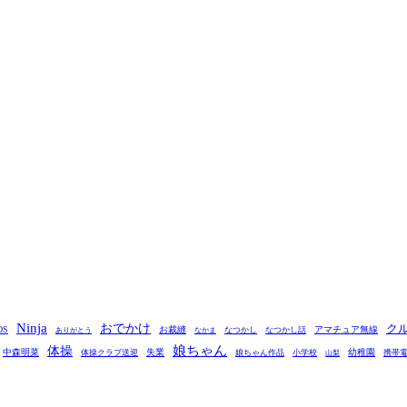
Ninja
おでかけ
ク
OS
お裁縫
アマチュア無線
なつかし
なつかし話
ありがとう
なかま
娘ちゃん
体操
中森明菜
失業
幼稚園
体操クラブ送迎
娘ちゃん作品
小学校
携帯
山梨