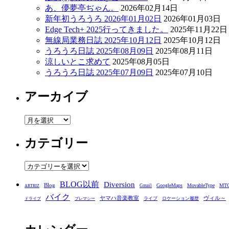
あ、儚夢亭ぢゃん。
2026年02月14日
新年初うろうろ 2026年01月02日
2026年01月03日
Edge Tech+ 2025行ってきました。
2025年11月22日
無線局業務日誌 2025年10月12日
2025年10月12日
うろうろ日誌 2025年08月09日
2025年08月11日
涼しいとこ求めて
2025年08月05日
うろうろ日誌 2025年07月09日
2025年07月10日
アーカイブ
ア
ー
カテゴリー
カ
イ
ブ
カ
テ
BLOG以前
Diversion
ゴ
Blog
GoogleMaps
MovableType
MT
Gmail
ARTRIZ
バイク
リ
ヤマハ音楽教室
ヴィル～
ライブ
ロケーション履歴
ドライブ
プレマシー
ー