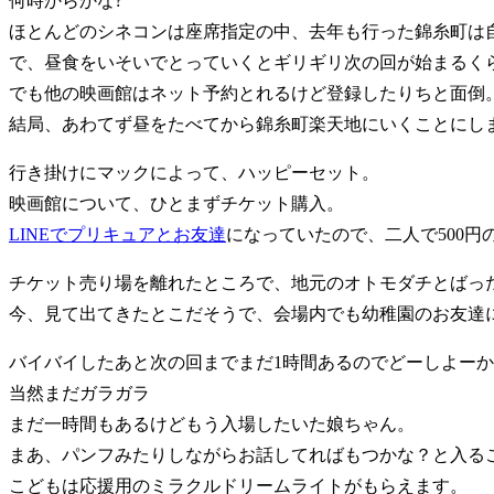
何時からかな?
ほとんどのシネコンは座席指定の中、去年も行った錦糸町は
で、昼食をいそいでとっていくとギリギリ次の回が始まるく
でも他の映画館はネット予約とれるけど登録したりちと面倒
結局、あわてず昼をたべてから錦糸町楽天地にいくことにし
行き掛けにマックによって、ハッピーセット。
映画館について、ひとまずチケット購入。
LINEでプリキュアとお友達
になっていたので、二人で500円の割
チケット売り場を離れたところで、地元のオトモダチとばっ
今、見て出てきたとこだそうで、会場内でも幼稚園のお友達
バイバイしたあと次の回までまだ1時間あるのでどーしよー
当然まだガラガラ
まだ一時間もあるけどもう入場したいた娘ちゃん。
まあ、パンフみたりしながらお話してればもつかな？と入る
こどもは応援用のミラクルドリームライトがもらえます。