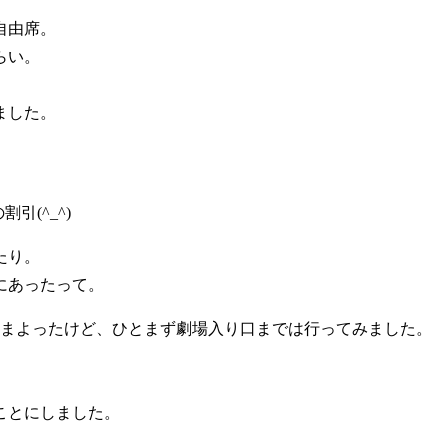
自由席。
らい。
。
ました。
引(^_^)
たり。
にあったって。
かまよったけど、ひとまず劇場入り口までは行ってみました。
ことにしました。