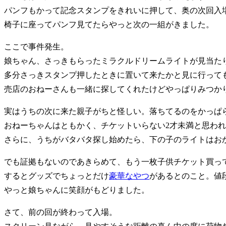
パンフもかって記念スタンプをきれいに押して、奥の次回入
椅子に座ってパンフ見てたらやっと次の一組がきました。
ここで事件発生。
娘ちゃん、さっきもらったミラクルドリームライトが見当た
多分さっきスタンプ押したときに置いて来たかと見に行って
売店のおねーさんも一緒に探してくれたけどやっぱりみつか
実はうちの次に来た親子がちと怪しい。落ちてるのをかっぱ
おねーちゃんはともかく、チケットいらない2才未満と思わ
さらに、うちがバタバタ探し始めたら、下の子のライトはお
でも証拠もないのであきらめて、もう一枚子供チケット買っ
するとグッズでちょっとだけ
豪華なやつ
があるとのこと。値
やっと娘ちゃんに笑顔がもどりました。
さて、前の回が終わって入場。