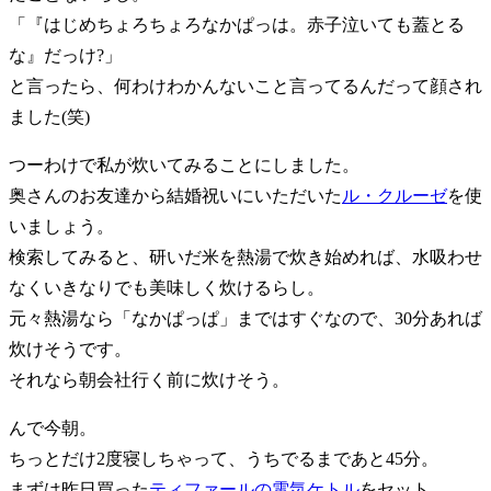
「『はじめちょろちょろなかぱっは。赤子泣いても蓋とる
な』だっけ?」
と言ったら、何わけわかんないこと言ってるんだって顔され
ました(笑)
つーわけで私が炊いてみることにしました。
奥さんのお友達から結婚祝いにいただいた
ル・クルーゼ
を使
いましょう。
検索してみると、研いだ米を熱湯で炊き始めれば、水吸わせ
なくいきなりでも美味しく炊けるらし。
元々熱湯なら「なかぱっぱ」まではすぐなので、30分あれば
炊けそうです。
それなら朝会社行く前に炊けそう。
んで今朝。
ちっとだけ2度寝しちゃって、うちでるまであと45分。
まずは昨日買った
ティファールの電気ケトル
をセット。