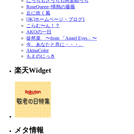
にっちもさっちも阿里耶っち
RoseQueen~情熱の薔薇
丘に吹く風
[JK]ホームページ・ブログ1
こらむ〜ん！？
AKOの一日
徒然菜 〜from 「Angel Eyes」〜
今、あなたと共に・・・。
AkinaColor
もえのにっき
楽天Widget
メタ情報