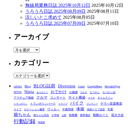
無線局業務日誌 2025年10月12日
2025年10月12日
うろうろ日誌 2025年08月09日
2025年08月11日
涼しいとこ求めて
2025年08月05日
うろうろ日誌 2025年07月09日
2025年07月10日
アーカイブ
ア
ー
カテゴリー
カ
イ
ブ
カ
テ
BLOG以前
Diversion
ゴ
Blog
GoogleMaps
MovableType
Gmail
ARTRIZ
Ninja
おでかけ
MTOS
お裁縫
リ
なつかし
なつかし話
ありがとう
なかま
クルマ
コンサート
サイト構築
アマチュア無線
タイムライン
スマホ
ー
バイク
ヤマハ音楽教室
トランポリンパーク
トランポリン
ドライブ
プレマシー
体操
ヴィル～
中森明菜
失業
ライブ
ロケーション履歴
体操クラブ送迎
娘ちゃん
移動ルート
花火大会
幼稚園
娘ちゃん作品
小学校
携帯電話
山梨
行動記録
阿里耶