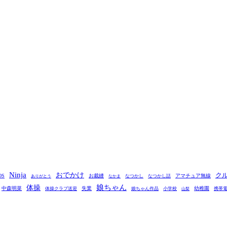
Ninja
おでかけ
ク
OS
お裁縫
アマチュア無線
なつかし
なつかし話
ありがとう
なかま
娘ちゃん
体操
中森明菜
失業
幼稚園
体操クラブ送迎
娘ちゃん作品
小学校
携帯
山梨