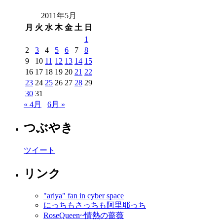
2011年5月
月
火
水
木
金
土
日
1
2
3
4
5
6
7
8
9
10
11
12
13
14
15
16
17
18
19
20
21
22
23
24
25
26
27
28
29
30
31
« 4月
6月 »
つぶやき
ツイート
リンク
"ariya" fan in cyber space
にっちもさっちも阿里耶っち
RoseQueen~情熱の薔薇