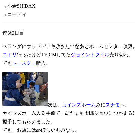
→小岩SHIDAX
→コモディ
連休3日目
ベランダにウッドデッキ敷きたいなあとホームセンター偵察
ニトリ
行ったけどTV CMしてた
ジョイントタイル
売り切れ。
でも
トースター
購入。
次は、
カインズホーム
みに
スナモ
へ。
カインズホーム入る手前で、忍たま乱太郎ショウにつかまる娘
握手してもらえました。
でも、お店にはめぼしいものなし。