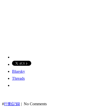
Bluesky
Threads
#
行動記録
| No Comments