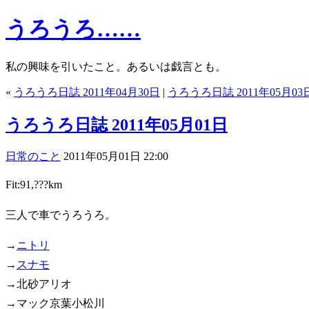
うろうろ……
私の興味を引いたこと。あるいは戯言とも。
«
うろうろ日誌 2011年04月30日
|
うろうろ日誌 2011年05月03
うろうろ日誌 2011年05月01日
日常のこと
2011年05月01日 22:00
Fit:91,???km
三人で車でうろうろ。
→
ニトリ
→
スナモ
→北砂アリオ
→マック京葉小松川