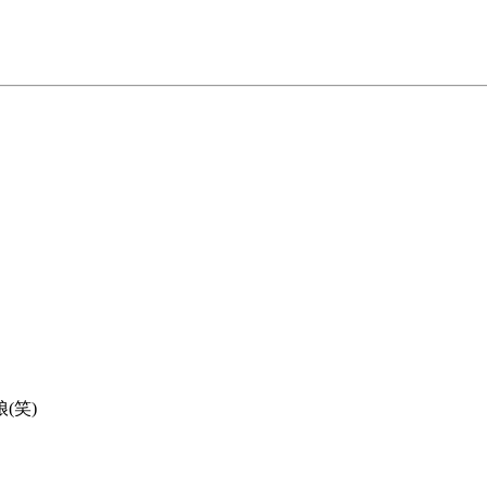
。
(笑)