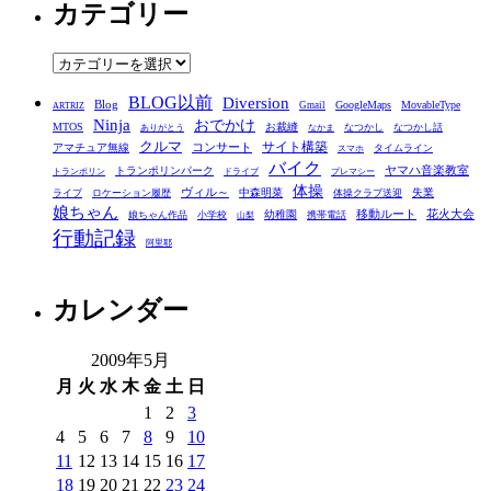
カテゴリー
カ
イ
ブ
カ
テ
BLOG以前
Diversion
ゴ
Blog
GoogleMaps
MovableType
Gmail
ARTRIZ
Ninja
おでかけ
MTOS
お裁縫
リ
なつかし
なつかし話
ありがとう
なかま
クルマ
コンサート
サイト構築
アマチュア無線
タイムライン
スマホ
ー
バイク
ヤマハ音楽教室
トランポリンパーク
トランポリン
ドライブ
プレマシー
体操
ヴィル～
中森明菜
失業
ライブ
ロケーション履歴
体操クラブ送迎
娘ちゃん
移動ルート
花火大会
幼稚園
娘ちゃん作品
小学校
携帯電話
山梨
行動記録
阿里耶
カレンダー
2009年5月
月
火
水
木
金
土
日
1
2
3
4
5
6
7
8
9
10
11
12
13
14
15
16
17
18
19
20
21
22
23
24