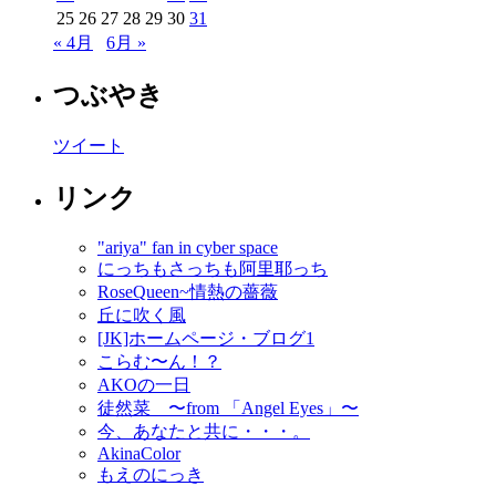
25
26
27
28
29
30
31
« 4月
6月 »
つぶやき
ツイート
リンク
"ariya" fan in cyber space
にっちもさっちも阿里耶っち
RoseQueen~情熱の薔薇
丘に吹く風
[JK]ホームページ・ブログ1
こらむ〜ん！？
AKOの一日
徒然菜 〜from 「Angel Eyes」〜
今、あなたと共に・・・。
AkinaColor
もえのにっき