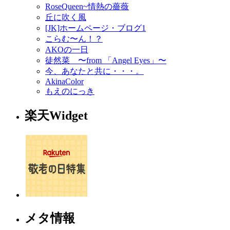
RoseQueen~情熱の薔薇
丘に吹く風
[JK]ホームページ・ブログ1
こらむ〜ん！？
AKOの一日
徒然菜 〜from 「Angel Eyes」〜
今、あなたと共に・・・。
AkinaColor
もえのにっき
楽天Widget
メタ情報