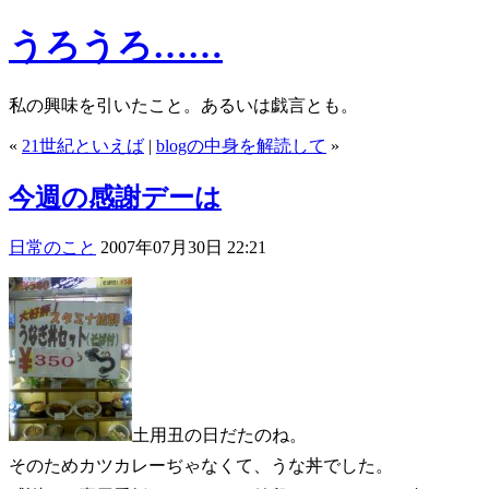
うろうろ……
私の興味を引いたこと。あるいは戯言とも。
«
21世紀といえば
|
blogの中身を解読して
»
今週の感謝デーは
日常のこと
2007年07月30日 22:21
土用丑の日だたのね。
そのためカツカレーぢゃなくて、うな丼でした。