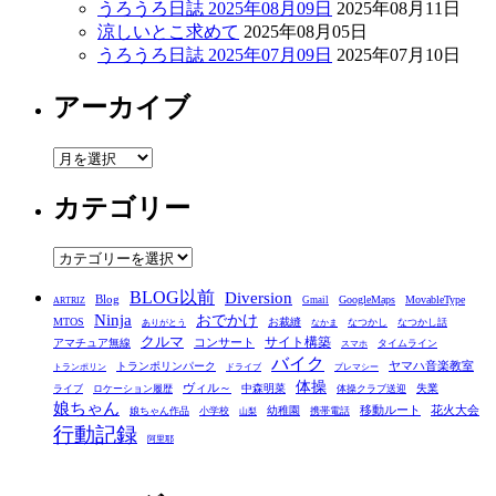
うろうろ日誌 2025年08月09日
2025年08月11日
涼しいとこ求めて
2025年08月05日
うろうろ日誌 2025年07月09日
2025年07月10日
アーカイブ
ア
ー
カテゴリー
カ
イ
ブ
カ
テ
BLOG以前
Diversion
ゴ
Blog
GoogleMaps
MovableType
Gmail
ARTRIZ
Ninja
おでかけ
MTOS
お裁縫
リ
なつかし
なつかし話
ありがとう
なかま
クルマ
コンサート
サイト構築
アマチュア無線
タイムライン
スマホ
ー
バイク
ヤマハ音楽教室
トランポリンパーク
トランポリン
ドライブ
プレマシー
体操
ヴィル～
中森明菜
失業
ライブ
ロケーション履歴
体操クラブ送迎
娘ちゃん
移動ルート
花火大会
幼稚園
娘ちゃん作品
小学校
携帯電話
山梨
行動記録
阿里耶