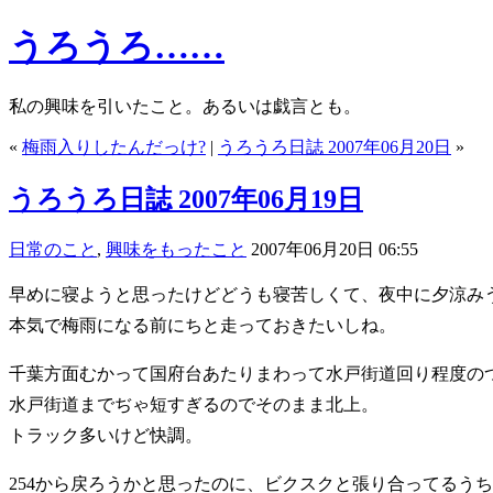
うろうろ……
私の興味を引いたこと。あるいは戯言とも。
«
梅雨入りしたんだっけ?
|
うろうろ日誌 2007年06月20日
»
うろうろ日誌 2007年06月19日
日常のこと
,
興味をもったこと
2007年06月20日 06:55
早めに寝ようと思ったけどどうも寝苦しくて、夜中に夕涼み
本気で梅雨になる前にちと走っておきたいしね。
千葉方面むかって国府台あたりまわって水戸街道回り程度の
水戸街道までぢゃ短すぎるのでそのまま北上。
トラック多いけど快調。
254から戻ろうかと思ったのに、ビクスクと張り合ってるう