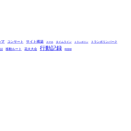
ルマ
コンサート
サイト構築
タイムライン
トランポリンパーク
スマホ
トランポリン
行動記録
移動ルート
花火大会
電話
阿里耶