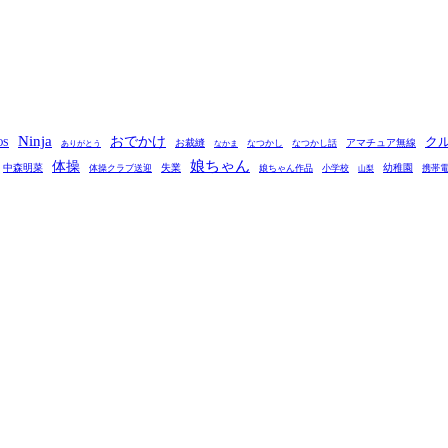
Ninja
おでかけ
ク
OS
お裁縫
アマチュア無線
なつかし
なつかし話
ありがとう
なかま
娘ちゃん
体操
中森明菜
失業
幼稚園
体操クラブ送迎
娘ちゃん作品
小学校
携帯
山梨