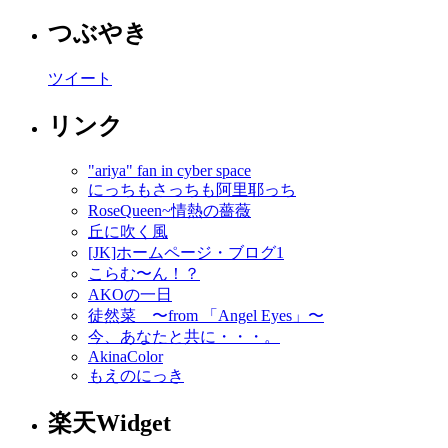
つぶやき
ツイート
リンク
"ariya" fan in cyber space
にっちもさっちも阿里耶っち
RoseQueen~情熱の薔薇
丘に吹く風
[JK]ホームページ・ブログ1
こらむ〜ん！？
AKOの一日
徒然菜 〜from 「Angel Eyes」〜
今、あなたと共に・・・。
AkinaColor
もえのにっき
楽天Widget