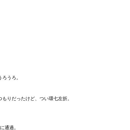
うろうろ。
つもりだったけど、つい環七左折。
ちに通過。