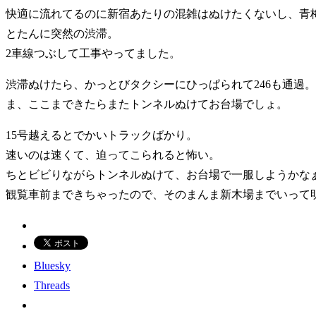
快適に流れてるのに新宿あたりの混雑はぬけたくないし、青
とたんに突然の渋滞。
2車線つぶして工事やってました。
渋滞ぬけたら、かっとびタクシーにひっぱられて246も通過。
ま、ここまできたらまたトンネルぬけてお台場でしょ。
15号越えるとでかいトラックばかり。
速いのは速くて、迫ってこられると怖い。
ちとビビりながらトンネルぬけて、お台場で一服しようかな
観覧車前まできちゃったので、そのまんま新木場までいって
Bluesky
Threads