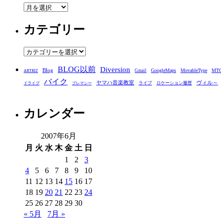
ア
ー
カテゴリー
カ
イ
ブ
カ
テ
BLOG以前
Diversion
ゴ
Blog
GoogleMaps
MovableType
MT
Gmail
ARTRIZ
バイク
リ
ヤマハ音楽教室
ヴィル～
ライブ
ロケーション履歴
ドライブ
プレマシー
ー
カレンダー
2007年6月
月
火
水
木
金
土
日
1
2
3
4
5
6
7
8
9
10
11
12
13
14
15
16
17
18
19
20
21
22
23
24
25
26
27
28
29
30
« 5月
7月 »