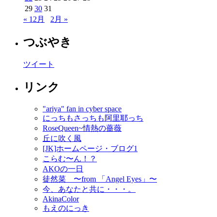
29
30
31
« 12月
2月 »
つぶやき
ツイート
リンク
"ariya" fan in cyber space
にっちもさっちも阿里耶っち
RoseQueen~情熱の薔薇
丘に吹く風
[JK]ホームページ・ブログ1
こらむ〜ん！？
AKOの一日
徒然菜 〜from 「Angel Eyes」〜
今、あなたと共に・・・。
AkinaColor
もえのにっき