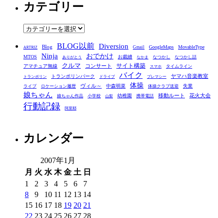
カテゴリー
カ
イ
ブ
カ
テ
BLOG以前
Diversion
ゴ
Blog
GoogleMaps
MovableType
Gmail
ARTRIZ
Ninja
おでかけ
MTOS
お裁縫
リ
なつかし
なつかし話
ありがとう
なかま
クルマ
コンサート
サイト構築
アマチュア無線
タイムライン
スマホ
ー
バイク
ヤマハ音楽教室
トランポリンパーク
トランポリン
ドライブ
プレマシー
体操
ヴィル～
中森明菜
失業
ライブ
ロケーション履歴
体操クラブ送迎
娘ちゃん
移動ルート
花火大会
幼稚園
娘ちゃん作品
小学校
携帯電話
山梨
行動記録
阿里耶
カレンダー
2007年1月
月
火
水
木
金
土
日
1
2
3
4
5
6
7
8
9
10
11
12
13
14
15
16
17
18
19
20
21
22
23
24
25
26
27
28