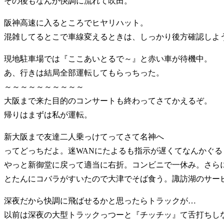
その後もなんか快調に流れて吹田。
阪神高速に入るところでヒヤリハット。
混雑してるとこで車線変えるときは、しっかり後方確認しよ
現地駐車場では『ここあいとるで～』と赤い車が待機中。
あ、行きは結局全部運転してもらっちった。
～～～～～～～～～～
大阪まで来た目的のコンサートも終わってさてかえるぞ。
帰りはまずは私が運転。
新大阪まで友達二人乗っけてってさて名神へ
ってどっちだよ。迷WANにたよるも指示が遅くてなんかぐる
やっと新御堂に戻って適当に右折。コンビニで一休み。さら
とたんにコバラがすいたので大津でそば食う。諏訪湖のサー
深夜だから快調に飛ばせるかと思ったらトラックが…
以前は深夜の大型トラックっつーと『チッチッ』て舌打ちし