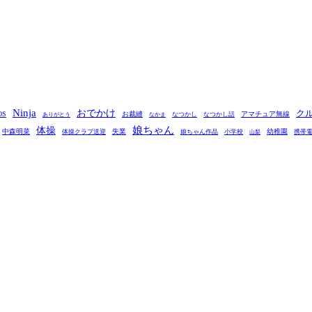
Ninja
おでかけ
ク
OS
お裁縫
アマチュア無線
なつかし
なつかし話
ありがとう
なかま
娘ちゃん
体操
中森明菜
失業
幼稚園
体操クラブ送迎
娘ちゃん作品
小学校
携帯
山梨