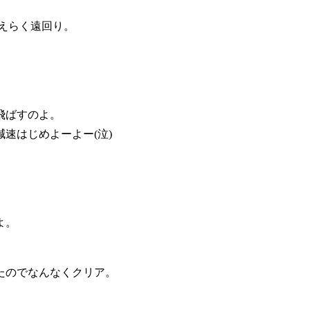
えらく遠回り。
飛ばすのよ。
速はじめよーよー(泣)
よ。
たのでなんなくクリア。