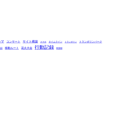
ルマ
コンサート
サイト構築
タイムライン
トランポリンパーク
スマホ
トランポリン
行動記録
移動ルート
花火大会
電話
阿里耶