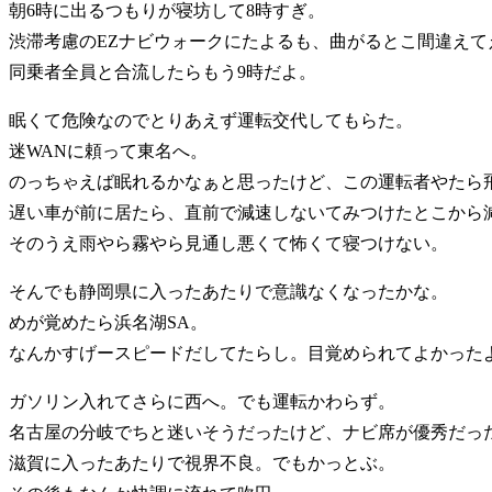
朝6時に出るつもりが寝坊して8時すぎ。
渋滞考慮のEZナビウォークにたよるも、曲がるとこ間違えて
同乗者全員と合流したらもう9時だよ。
眠くて危険なのでとりあえず運転交代してもらた。
迷WANに頼って東名へ。
のっちゃえば眠れるかなぁと思ったけど、この運転者やたら
遅い車が前に居たら、直前で減速しないてみつけたとこから減
そのうえ雨やら霧やら見通し悪くて怖くて寝つけない。
そんでも静岡県に入ったあたりで意識なくなったかな。
めが覚めたら浜名湖SA。
なんかすげースピードだしてたらし。目覚められてよかった
ガソリン入れてさらに西へ。でも運転かわらず。
名古屋の分岐でちと迷いそうだったけど、ナビ席が優秀だっ
滋賀に入ったあたりで視界不良。でもかっとぶ。