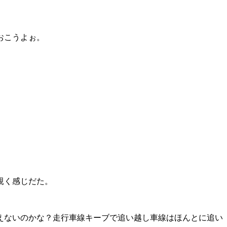
おこうよぉ。
覗く感じだた。
えないのかな？走行車線キーブで追い越し車線はほんとに追い