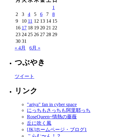
月
火
水
木
金
土
日
1
2
3
4
5
6
7
8
9
10
11
12
13
14
15
16
17
18
19
20
21
22
23
24
25
26
27
28
29
30
31
« 4月
6月 »
つぶやき
ツイート
リンク
"ariya" fan in cyber space
にっちもさっちも阿里耶っち
RoseQueen~情熱の薔薇
丘に吹く風
[JK]ホームページ・ブログ1
こらむ〜ん！？