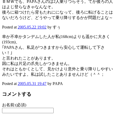
ＢＭＷでも、PAPAさんのは2人乗りつらそう。てか後ろの人
はよじ登らなきゃなんなそ。
後ろに箱つけたら背もたれにになって、後ろに転げることは
ないだろうけど、どうやって乗り降りするかが問題だよな～
Posted at
2005.05.22 19:02
by すぅ
幸か不幸かタンデムした人が私(168cm)よりも遥かに大きく
(193cm)、
｢PAPAさん、私足がつきますから安心して運転して下さ
い！｣
と言われたことがあります。
因に私は片足の爪先しかつきません。
それはともかくとして、見かけより意外と乗り降りしやすい
みたいですよ。私は試したことありませんけど（＾＾；
Posted at
2005.05.31 19:47
by PAPA
コメントする
お名前:(必須)