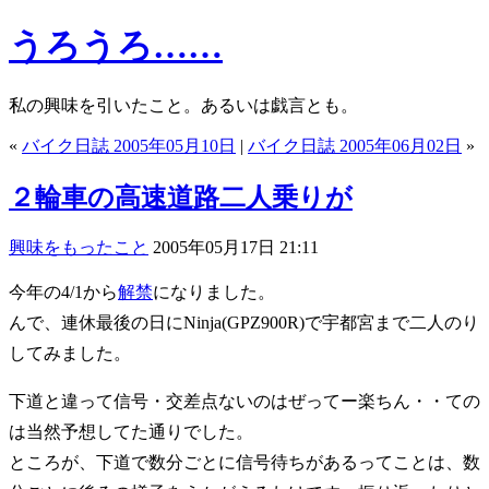
うろうろ……
私の興味を引いたこと。あるいは戯言とも。
«
バイク日誌 2005年05月10日
|
バイク日誌 2005年06月02日
»
２輪車の高速道路二人乗りが
興味をもったこと
2005年05月17日 21:11
今年の4/1から
解禁
になりました。
んで、連休最後の日にNinja(GPZ900R)で宇都宮まで二人のり
してみました。
下道と違って信号・交差点ないのはぜってー楽ちん・・ての
は当然予想してた通りでした。
ところが、下道で数分ごとに信号待ちがあるってことは、数