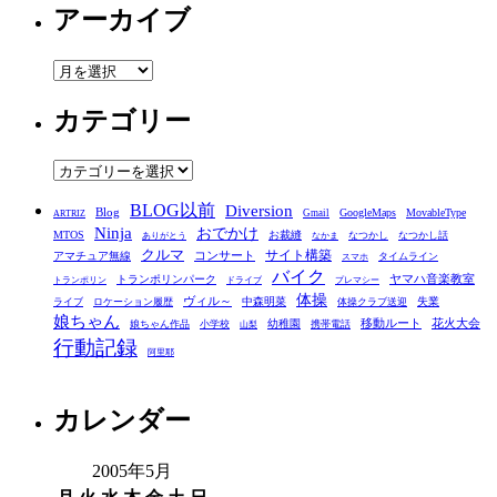
アーカイブ
ア
ー
カテゴリー
カ
イ
ブ
カ
テ
BLOG以前
Diversion
ゴ
Blog
GoogleMaps
MovableType
Gmail
ARTRIZ
Ninja
おでかけ
MTOS
お裁縫
リ
なつかし
なつかし話
ありがとう
なかま
クルマ
コンサート
サイト構築
アマチュア無線
タイムライン
スマホ
ー
バイク
ヤマハ音楽教室
トランポリンパーク
トランポリン
ドライブ
プレマシー
体操
ヴィル～
中森明菜
失業
ライブ
ロケーション履歴
体操クラブ送迎
娘ちゃん
移動ルート
花火大会
幼稚園
娘ちゃん作品
小学校
携帯電話
山梨
行動記録
阿里耶
カレンダー
2005年5月