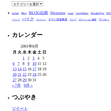
ブ
カ
テ
BLOG以前
Diversion
ゴ
Blog
GoogleMaps
MovableType
MT
Gmail
ARTRIZ
バイク
リ
ヤマハ音楽教室
ヴィル～
ライブ
ロケーション履歴
ドライブ
プレマシー
ー
カレンダー
2001年8月
月
火
水
木
金
土
日
1
2
3
4
5
6
7
8
9
10
11
12
13
14
15
16
17
18
19
20
21
22
23
24
25
26
27
28
29
30
31
« 7月
9月 »
つぶやき
ツイート