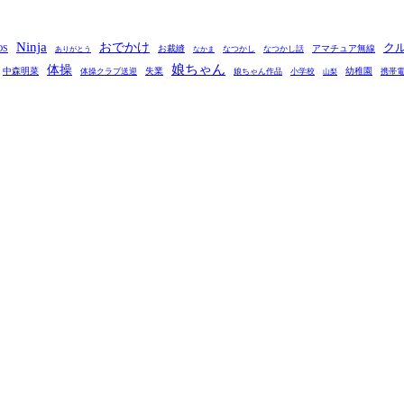
Ninja
おでかけ
ク
OS
お裁縫
アマチュア無線
なつかし
なつかし話
ありがとう
なかま
娘ちゃん
体操
中森明菜
失業
幼稚園
体操クラブ送迎
娘ちゃん作品
小学校
携帯
山梨