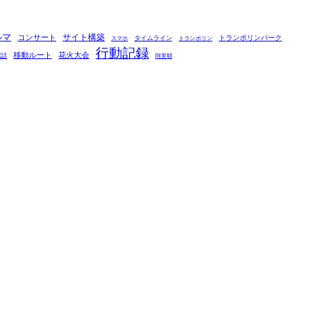
ルマ
コンサート
サイト構築
タイムライン
トランポリンパーク
スマホ
トランポリン
行動記録
移動ルート
花火大会
電話
阿里耶