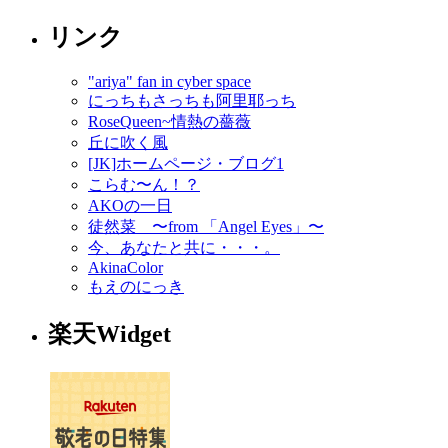
リンク
"ariya" fan in cyber space
にっちもさっちも阿里耶っち
RoseQueen~情熱の薔薇
丘に吹く風
[JK]ホームページ・ブログ1
こらむ〜ん！？
AKOの一日
徒然菜 〜from 「Angel Eyes」〜
今、あなたと共に・・・。
AkinaColor
もえのにっき
楽天Widget