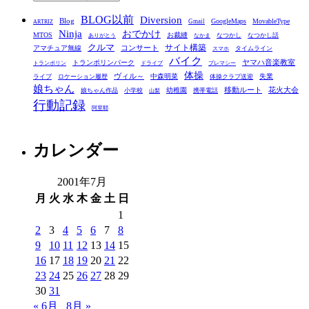
テ
BLOG以前
Diversion
ゴ
Blog
GoogleMaps
MovableType
Gmail
ARTRIZ
Ninja
おでかけ
MTOS
お裁縫
リ
なつかし
なつかし話
ありがとう
なかま
クルマ
コンサート
サイト構築
アマチュア無線
タイムライン
スマホ
ー
バイク
ヤマハ音楽教室
トランポリンパーク
トランポリン
ドライブ
プレマシー
体操
ヴィル～
中森明菜
失業
ライブ
ロケーション履歴
体操クラブ送迎
娘ちゃん
移動ルート
花火大会
幼稚園
娘ちゃん作品
小学校
携帯電話
山梨
行動記録
阿里耶
カレンダー
2001年7月
月
火
水
木
金
土
日
1
2
3
4
5
6
7
8
9
10
11
12
13
14
15
16
17
18
19
20
21
22
23
24
25
26
27
28
29
30
31
« 6月
8月 »