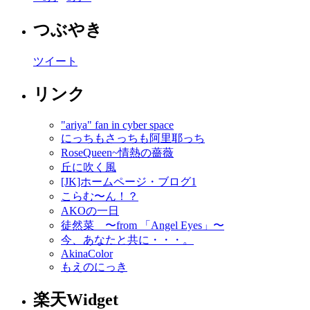
つぶやき
ツイート
リンク
"ariya" fan in cyber space
にっちもさっちも阿里耶っち
RoseQueen~情熱の薔薇
丘に吹く風
[JK]ホームページ・ブログ1
こらむ〜ん！？
AKOの一日
徒然菜 〜from 「Angel Eyes」〜
今、あなたと共に・・・。
AkinaColor
もえのにっき
楽天Widget