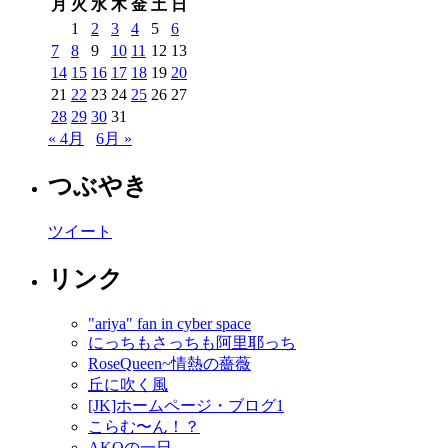
月
火
水
木
金
土
日
1
2
3
4
5
6
7
8
9
10
11
12
13
14
15
16
17
18
19
20
21
22
23
24
25
26
27
28
29
30
31
« 4月
6月 »
つぶやき
ツイート
リンク
"ariya" fan in cyber space
にっちもさっちも阿里耶っち
RoseQueen~情熱の薔薇
丘に吹く風
[JK]ホームページ・ブログ1
こらむ〜ん！？
AKOの一日