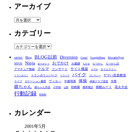
アーカイブ
ア
ー
カテゴリー
カ
イ
ブ
カ
テ
BLOG以前
Diversion
ゴ
Blog
GoogleMaps
MovableType
Gmail
ARTRIZ
Ninja
おでかけ
MTOS
お裁縫
リ
なつかし
なつかし話
ありがとう
なかま
クルマ
コンサート
サイト構築
アマチュア無線
タイムライン
スマホ
ー
バイク
ヤマハ音楽教室
トランポリンパーク
トランポリン
ドライブ
プレマシー
体操
ヴィル～
中森明菜
失業
ライブ
ロケーション履歴
体操クラブ送迎
娘ちゃん
移動ルート
花火大会
幼稚園
娘ちゃん作品
小学校
携帯電話
山梨
行動記録
阿里耶
カレンダー
2001年5月