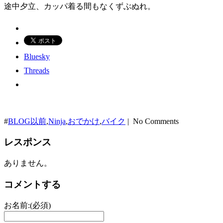
途中夕立、カッパ着る間もなくずぶぬれ。
Bluesky
Threads
#
BLOG以前
,
Ninja
,
おでかけ
,
バイク
| No Comments
レスポンス
ありません。
コメントする
お名前:(必須)