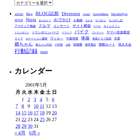
ブ
カ
テ
BLOG以前
Diversion
ゴ
Blog
GoogleMaps
MovableType
Gmail
ARTRIZ
Ninja
おでかけ
MTOS
お裁縫
リ
なつかし
なつかし話
ありがとう
なかま
クルマ
コンサート
サイト構築
アマチュア無線
タイムライン
スマホ
ー
バイク
ヤマハ音楽教室
トランポリンパーク
トランポリン
ドライブ
プレマシー
体操
ヴィル～
中森明菜
失業
ライブ
ロケーション履歴
体操クラブ送迎
娘ちゃん
移動ルート
花火大会
幼稚園
娘ちゃん作品
小学校
携帯電話
山梨
行動記録
阿里耶
カレンダー
2001年5月
月
火
水
木
金
土
日
1
2
3
4
5
6
7
8
9
10
11
12
13
14
15
16
17
18
19
20
21
22
23
24
25
26
27
28
29
30
31
« 4月
6月 »