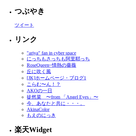
つぶやき
ツイート
リンク
"ariya" fan in cyber space
にっちもさっちも阿里耶っち
RoseQueen~情熱の薔薇
丘に吹く風
[JK]ホームページ・ブログ1
こらむ〜ん！？
AKOの一日
徒然菜 〜from 「Angel Eyes」〜
今、あなたと共に・・・。
AkinaColor
もえのにっき
楽天Widget