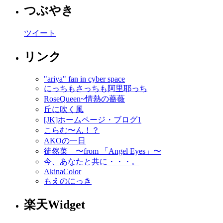
つぶやき
ツイート
リンク
"ariya" fan in cyber space
にっちもさっちも阿里耶っち
RoseQueen~情熱の薔薇
丘に吹く風
[JK]ホームページ・ブログ1
こらむ〜ん！？
AKOの一日
徒然菜 〜from 「Angel Eyes」〜
今、あなたと共に・・・。
AkinaColor
もえのにっき
楽天Widget