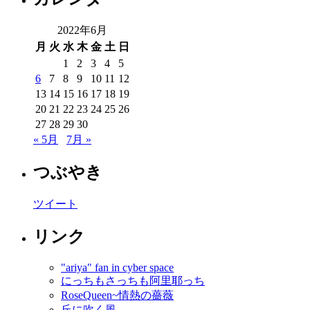
2022年6月
月
火
水
木
金
土
日
1
2
3
4
5
6
7
8
9
10
11
12
13
14
15
16
17
18
19
20
21
22
23
24
25
26
27
28
29
30
« 5月
7月 »
つぶやき
ツイート
リンク
"ariya" fan in cyber space
にっちもさっちも阿里耶っち
RoseQueen~情熱の薔薇
丘に吹く風