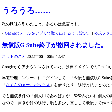
うろうろ……
私の興味を引いたこと。あるいは戯言とも。
«
GMailのメールをアプリで取り出せるよう設定。
|
公式ファ
無償版G Suite終了が撤回されました。
ネットのこと
2022年06月06日 12:47
Googleからアナウンスされていた、独自ドメインでのGmail同
早速管理コンソールにログインして、「今後も無償版G Sui
「
さくらのメールボックス
」を借りたり、移行方法まとめた
でも無償条件の「個人用であれば」が、5252みたいに個人の
なので、書きかけの移行手順も多少手直しして最後まで作って