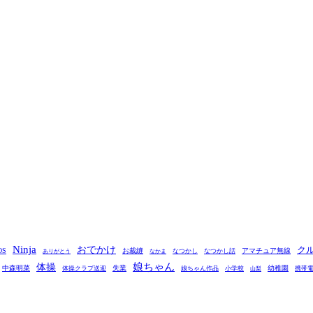
Ninja
おでかけ
ク
OS
お裁縫
アマチュア無線
なつかし
なつかし話
ありがとう
なかま
娘ちゃん
体操
中森明菜
失業
幼稚園
体操クラブ送迎
娘ちゃん作品
小学校
携帯
山梨