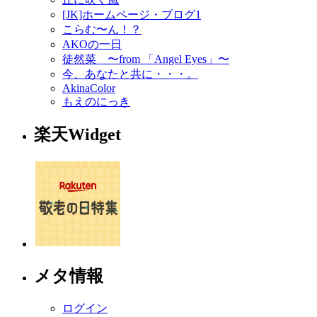
[JK]ホームページ・ブログ1
こらむ〜ん！？
AKOの一日
徒然菜 〜from 「Angel Eyes」〜
今、あなたと共に・・・。
AkinaColor
もえのにっき
楽天Widget
メタ情報
ログイン