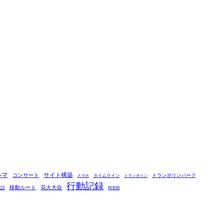
ルマ
コンサート
サイト構築
タイムライン
トランポリンパーク
スマホ
トランポリン
行動記録
移動ルート
花火大会
電話
阿里耶