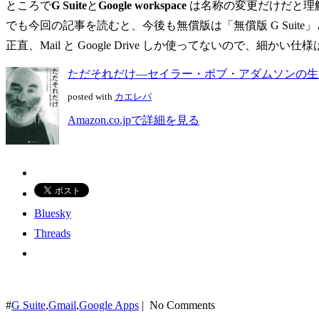
ところで
G Suite
と
Google workspace
は名称の変更だけだと理
でも今回の記事を読むと、今後も無償版は「無償版 G Suite」と呼
正直、Mail と Google Drive しか使ってないので、細か
ただそれだけ―セイラー・ボブ・アダムソンの生涯と教え
posted with
カエレバ
Amazon.co.jpで詳細を見る
Bluesky
Threads
#
G Suite
,
Gmail
,
Google Apps
| No Comments