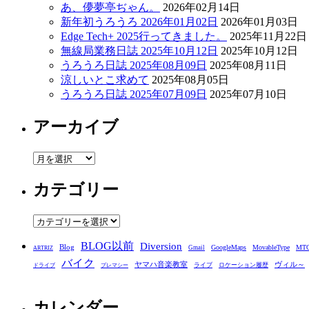
あ、儚夢亭ぢゃん。
2026年02月14日
新年初うろうろ 2026年01月02日
2026年01月03日
Edge Tech+ 2025行ってきました。
2025年11月22日
無線局業務日誌 2025年10月12日
2025年10月12日
うろうろ日誌 2025年08月09日
2025年08月11日
涼しいとこ求めて
2025年08月05日
うろうろ日誌 2025年07月09日
2025年07月10日
アーカイブ
ア
ー
カテゴリー
カ
イ
ブ
カ
テ
BLOG以前
Diversion
ゴ
Blog
GoogleMaps
MovableType
MT
Gmail
ARTRIZ
バイク
リ
ヤマハ音楽教室
ヴィル～
ライブ
ロケーション履歴
ドライブ
プレマシー
ー
カレンダー