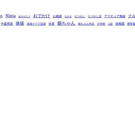
Ninja
おでかけ
ク
OS
お裁縫
アマチュア無線
なつかし
なつかし話
ありがとう
なかま
娘ちゃん
体操
中森明菜
失業
幼稚園
体操クラブ送迎
娘ちゃん作品
小学校
携帯
山梨