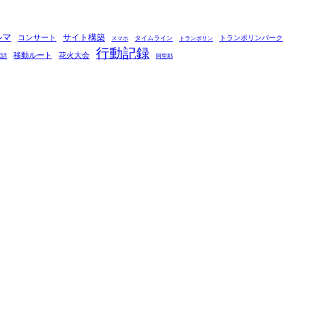
ルマ
コンサート
サイト構築
タイムライン
トランポリンパーク
スマホ
トランポリン
行動記録
移動ルート
花火大会
電話
阿里耶