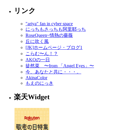
リンク
"ariya" fan in cyber space
にっちもさっちも阿里耶っち
RoseQueen~情熱の薔薇
丘に吹く風
[JK]ホームページ・ブログ1
こらむ〜ん！？
AKOの一日
徒然菜 〜from 「Angel Eyes」〜
今、あなたと共に・・・。
AkinaColor
もえのにっき
楽天Widget