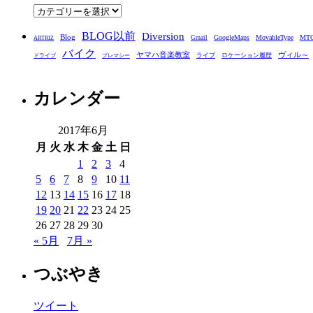
ブ
カ
テ
BLOG以前
Diversion
ゴ
Blog
GoogleMaps
MovableType
MT
Gmail
ARTRIZ
バイク
リ
ヤマハ音楽教室
ヴィル～
ライブ
ロケーション履歴
ドライブ
プレマシー
ー
カレンダー
2017年6月
月
火
水
木
金
土
日
1
2
3
4
5
6
7
8
9
10
11
12
13
14
15
16
17
18
19
20
21
22
23
24
25
26
27
28
29
30
« 5月
7月 »
つぶやき
ツイート