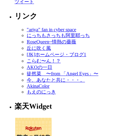
ツイート
リンク
"ariya" fan in cyber space
にっちもさっちも阿里耶っち
RoseQueen~情熱の薔薇
丘に吹く風
[JK]ホームページ・ブログ1
こらむ〜ん！？
AKOの一日
徒然菜 〜from 「Angel Eyes」〜
今、あなたと共に・・・。
AkinaColor
もえのにっき
楽天Widget