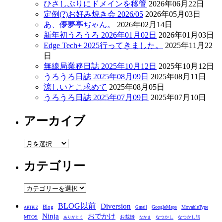
ひさしぶりにドメインを移管
2026年06月22日
定例(?)お好み焼き会 2026/05
2026年05月03日
あ、儚夢亭ぢゃん。
2026年02月14日
新年初うろうろ 2026年01月02日
2026年01月03日
Edge Tech+ 2025行ってきました。
2025年11月22
日
無線局業務日誌 2025年10月12日
2025年10月12日
うろうろ日誌 2025年08月09日
2025年08月11日
涼しいとこ求めて
2025年08月05日
うろうろ日誌 2025年07月09日
2025年07月10日
アーカイブ
ア
ー
カテゴリー
カ
イ
ブ
カ
テ
BLOG以前
Diversion
ゴ
Blog
GoogleMaps
MovableType
Gmail
ARTRIZ
Ninja
おでかけ
MTOS
お裁縫
リ
なつかし
なつかし話
ありがとう
なかま