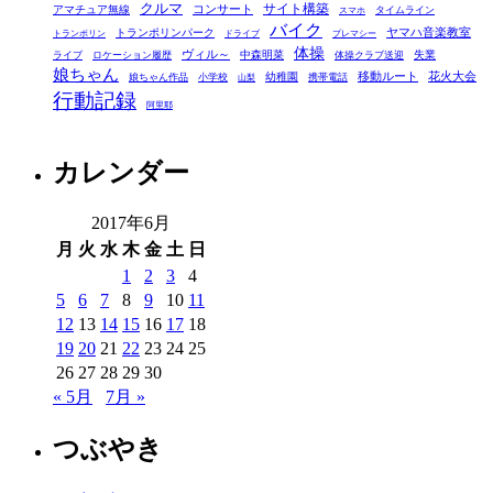
クルマ
コンサート
サイト構築
アマチュア無線
タイムライン
スマホ
ー
バイク
ヤマハ音楽教室
トランポリンパーク
トランポリン
ドライブ
プレマシー
体操
ヴィル～
中森明菜
失業
ライブ
ロケーション履歴
体操クラブ送迎
娘ちゃん
移動ルート
花火大会
幼稚園
娘ちゃん作品
小学校
携帯電話
山梨
行動記録
阿里耶
カレンダー
2017年6月
月
火
水
木
金
土
日
1
2
3
4
5
6
7
8
9
10
11
12
13
14
15
16
17
18
19
20
21
22
23
24
25
26
27
28
29
30
« 5月
7月 »
つぶやき