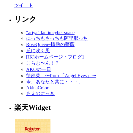
ツイート
リンク
"ariya" fan in cyber space
にっちもさっちも阿里耶っち
RoseQueen~情熱の薔薇
丘に吹く風
[JK]ホームページ・ブログ1
こらむ〜ん！？
AKOの一日
徒然菜 〜from 「Angel Eyes」〜
今、あなたと共に・・・。
AkinaColor
もえのにっき
楽天Widget