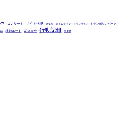
ルマ
コンサート
サイト構築
タイムライン
トランポリンパーク
スマホ
トランポリン
行動記録
移動ルート
花火大会
電話
阿里耶