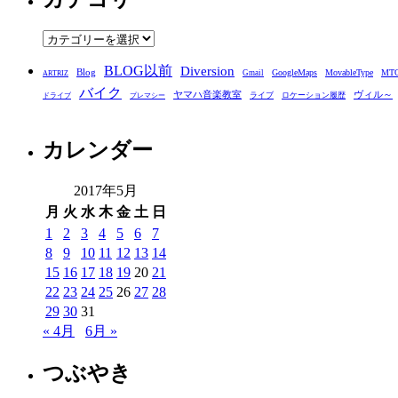
イ
ブ
カ
テ
BLOG以前
Diversion
ゴ
Blog
GoogleMaps
MovableType
MT
Gmail
ARTRIZ
バイク
リ
ヤマハ音楽教室
ヴィル～
ライブ
ロケーション履歴
ドライブ
プレマシー
ー
カレンダー
2017年5月
月
火
水
木
金
土
日
1
2
3
4
5
6
7
8
9
10
11
12
13
14
15
16
17
18
19
20
21
22
23
24
25
26
27
28
29
30
31
« 4月
6月 »
つぶやき