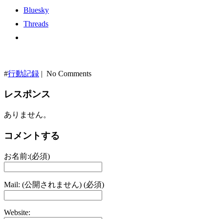
Bluesky
Threads
#
行動記録
| No Comments
レスポンス
ありません。
コメントする
お名前:(必須)
Mail: (公開されません) (必須)
Website: